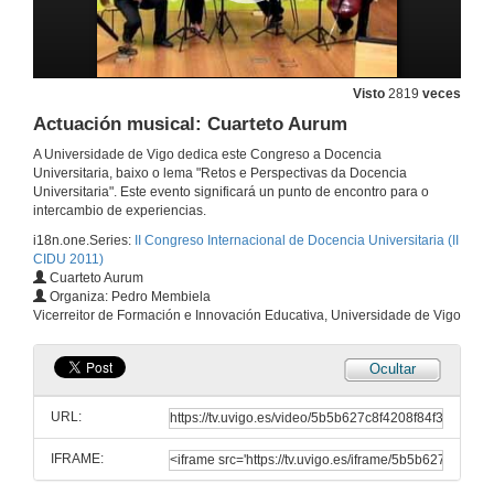
30 de xuño de 2011
Visto
2819
veces
Intervención de Mª Victoria Otero Espinar
Actuación musical: Cuarteto Aurum
1 de xul. de 2011
A Universidade de Vigo dedica este Congreso a Docencia
Universitaria, baixo o lema "Retos e Perspectivas da Docencia
Universitaria". Este evento significará un punto de encontro para o
Intervención de Luis Muñoz
intercambio de experiencias.
1 de xul. de 2011
i18n.one.Series:
II Congreso Internacional de Docencia Universitaria (II
CIDU 2011)
Cuarteto Aurum
Intervención de Cecilia Leâo
Organiza: Pedro Membiela
Vicerreitor de Formación e Innovación Educativa, Universidade de Vigo
1 de xul. de 2011
Ocultar
Intervención de Luz Puente
URL:
1 de xul. de 2011
IFRAME:
Quenda de debate