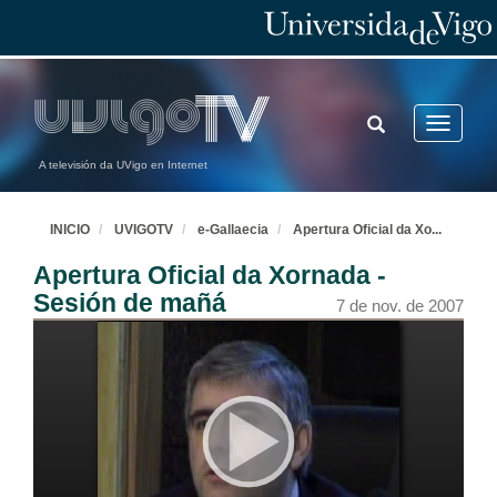
TOGGLE
Toggle
SEARCH
navigatio
A televisión da UVigo en Internet
INICIO
UVIGOTV
e-Gallaecia
Apertura Oficial da Xo
...
Apertura Oficial da Xornada -
Sesión de mañá
7 de nov. de 2007