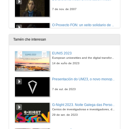
7 de nov. de 2007
O Proxecto FON: un xeito solidario de emprego das telecomunicacións
7 de nov. de 2007
Tamén che interesan
Coloquio
EUNIS 2023
European univesrities and the digital transformation: challenges and opportunities ahead
7 de nov. de 2007
14 de xuño de 2023
Apertura Oficial da Xornada - Sesión de tarde
Presentación do UM23, o novo monopraza de UVigo Motorsport
7 de nov. de 2007
7 de xul. de 2023
Implementación dun proxecto real de conectividade rural
G-Night 2023. Noite Galega das Persoas Investigadoras. Conciencias creativas
Centos de investigadoras e investigadores, decenas de actividades e sete cidades
7 de nov. de 2007
29 de set. de 2023
O pagamento por móbil, situación actual e tendencias