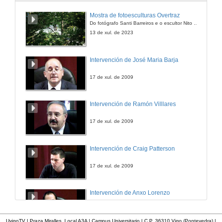
Pezas dispersas
Mostra de fotoesculturas Overtraz
O Carlos Casares menos coñecido. Unha celebración
Do fotógrafo Santi Barreiros e o escultor Nito Contreras.
10 de maio de 2017
13 de xul. de 2023
Casares exterior e no exterior
Intervención de José Maria Barja
O Carlos Casares menos coñecido. Unha celebración
10 de maio de 2017
17 de xul. de 2009
Casares tradutor, editor de traducións e investigador da tradución
Intervención de Ramón Villlares
O Carlos Casares menos coñecido. Unha celebración
10 de maio de 2017
17 de xul. de 2009
Intervención de Craig Patterson
17 de xul. de 2009
Intervención de Anxo Lorenzo
17 de xul. de 2009
UvigoTV | Praza Miralles. Local A3A | Campus Universitario | C.P. 36310 Vigo (Pontevedra) |