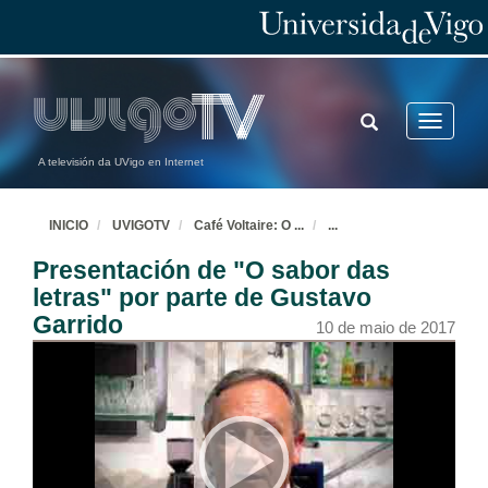
TOGGLE
Toggle
SEARCH
navigatio
A televisión da UVigo en Internet
INICIO
UVIGOTV
Café Voltaire: O
...
...
Presentación de "O sabor das
letras" por parte de Gustavo
Garrido
10 de maio de 2017