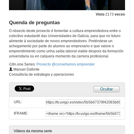
Visto
2173
veces
Quenda de preguntas
O obxecto deste proxecto é fomentar a cultura emprendedora entre o
colectivo estudantil das Universidades de Galicia, para que no futuro
alimente á sociedade de novos emprendedores. Preténdese un
achegamento por parte do alumno ao empresario e que valore o
emprendimiento como unha saída laboral viable despois da formación
universitaria ou en calquera momento da carreira profesional.
i18n.one.Series:
Proxecto @consellamos emprender
Presentación do programa
Manuel Dafonte
Consultoría de estrategia y operaciones
27 de out. de 2010
Ocultar
Visión dunha empresa local cun crecemento importante e en proceso de internacionalización.
Primeira experiencia
URL:
27 de out. de 2010
IFRAME:
Con esforzo e apoiándote nas redes do asociacionismo pódese levantar unha empresa
Segunda experiencia
27 de out. de 2010
Vídeos da mesma serie