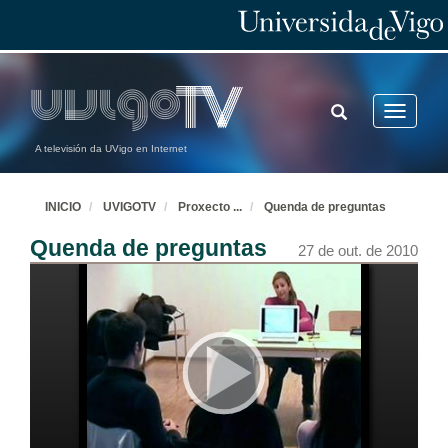
TOGGLE
Toggle
SEARCH
navigatio
A televisión da UVigo en Internet
INICIO
UVIGOTV
Proxecto
...
Quenda de preguntas
Quenda de preguntas
27 de out. de 2010