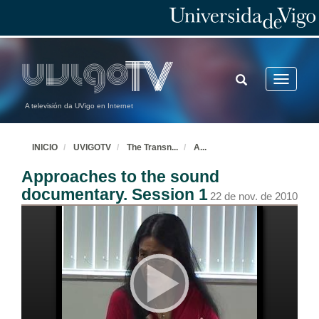
TOGGLE
Toggle
SEARCH
navigatio
A televisión da UVigo en Internet
INICIO
UVIGOTV
The Transn
...
A
...
Approaches to the sound
documentary. Session 1
22 de nov. de 2010