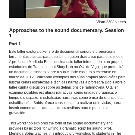
Visto
2308
veces
Approaches to the sound documentary. Session
1
Part 1
Este taller explora o xénero do documental sonoro e proporciona
ferramentas básicas para escribir un guión dramático para este medio.
A profesora Merlinda Bobis ensina este taller introdutorio a un grupo de
estudantes do Transnational Story Hub na OU. de Vigo, que producirá
un documental sonoro sobre a súa cidade costeira a estrearse en
marzo de 2012. Utilizando exemplos das súas propias producións para
ilustrar certas estratexias e técnicas narrativas a profesora Bobis abre o
taller cunha discusión sobre as definicións de radionovela. O taller
examina posibles estruturas narrativas, como unidade orgánica, o
tempo e o espazo, e estratexias narrativas como o uso do silencio e a
estratificación. Bobis ofrece consellos para realizar entrevistas, narrar e
inserir comentarios, ademais de suxestións para o proceso de
gravación.
This workshop explores the form of the sound documentary and
provides basic tools for writing a dramatic script for sound. Prof.
Merlinda Bobis teaches this introductory workshop to students in The