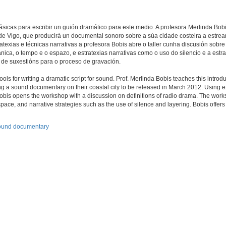
sicas para escribir un guión dramático para este medio. A profesora Merlinda Bob
. de Vigo, que producirá un documental sonoro sobre a súa cidade costeira a estre
texias e técnicas narrativas a profesora Bobis abre o taller cunha discusión sobre
ica, o tempo e o espazo, e estratexias narrativas como o uso do silencio e a estrat
is de suxestións para o proceso de gravación.
s for writing a dramatic script for sound. Prof. Merlinda Bobis teaches this introd
ing a sound documentary on their coastal city to be released in March 2012. Using 
. Bobis opens the workshop with a discussion on definitions of radio drama. The wor
space, and narrative strategies such as the use of silence and layering. Bobis offers
sound documentary