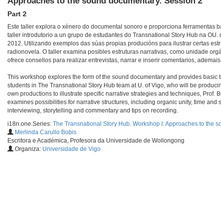
Approaches to the sound documentary. Session 2
Part 2
Este taller explora o xénero do documental sonoro e proporciona ferramentas bá
taller introdutorio a un grupo de estudantes do Transnational Story Hub na OU
2012. Utilizando exemplos das súas propias producións para ilustrar certas estra
radionovela. O taller examina posibles estruturas narrativas, como unidade orgán
ofrece consellos para realizar entrevistas, narrar e inserir comentarios, adema
This workshop explores the form of the sound documentary and provides basic tool
students in The Transnational Story Hub team at U. of Vigo, who will be produc
own productions to illustrate specific narrative strategies and techniques, Prof
examines possibilities for narrative structures, including organic unity, time and 
interviewing, storytelling and commentary and tips on recording.
i18n.one.Series:
The Transnational Story Hub. Workshop I: Approaches to the 
Merlinda Carullo Bobis
Escritora e Académica, Profesora da Universidade de Wollongong
Organiza:
Universidade de Vigo