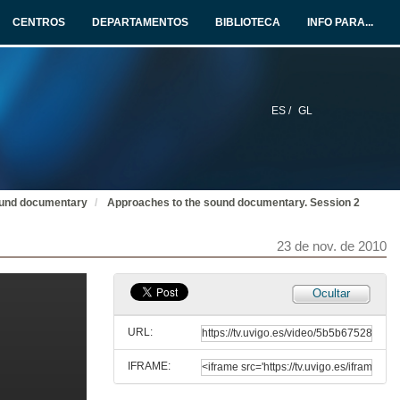
CENTROS
DEPARTAMENTOS
BIBLIOTECA
INFO PARA...
ES /
GL
sound documentary
Approaches to the sound documentary. Session 2
23 de nov. de 2010
Ocultar
URL:
IFRAME:
Approaches to the sound documentary. Session 1