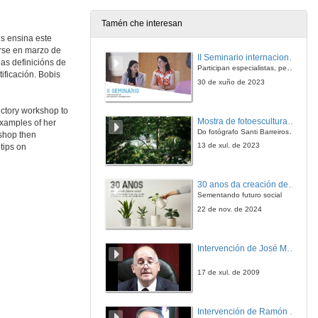
Tamén che interesan
is ensina este
arse en marzo de
II Seminario internacional de pensamento contemporáneo. Pensar o Antropoceno
 as definicións de
Participan especialistas, pensadores e pensadoras que traballan desde hai anos sobre temas de pensamento contemporáneo en universidades de Estados Unidos, Reino Unido, Canadá, México e España.
ificación. Bobis
30 de xuño de 2023
uctory workshop to
Mostra de fotoesculturas Overtraz
examples of her
Do fotógrafo Santi Barreiros e o escultor Nito Contreras.
kshop then
13 de xul. de 2023
 tips on
30 anos da creación de Educación Social e de Traballo Social
Sementando futuro social
22 de nov. de 2024
Intervención de José Maria Barja
17 de xul. de 2009
Intervención de Ramón Villlares