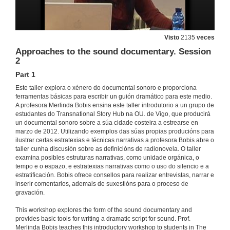
Visto
2135
veces
Approaches to the sound documentary. Session
2
Part 1
Este taller explora o xénero do documental sonoro e proporciona
ferramentas básicas para escribir un guión dramático para este medio.
A profesora Merlinda Bobis ensina este taller introdutorio a un grupo de
estudantes do Transnational Story Hub na OU. de Vigo, que producirá
un documental sonoro sobre a súa cidade costeira a estrearse en
marzo de 2012. Utilizando exemplos das súas propias producións para
ilustrar certas estratexias e técnicas narrativas a profesora Bobis abre o
taller cunha discusión sobre as definicións de radionovela. O taller
examina posibles estruturas narrativas, como unidade orgánica, o
tempo e o espazo, e estratexias narrativas como o uso do silencio e a
estratificación. Bobis ofrece consellos para realizar entrevistas, narrar e
inserir comentarios, ademais de suxestións para o proceso de
gravación.
This workshop explores the form of the sound documentary and
provides basic tools for writing a dramatic script for sound. Prof.
Merlinda Bobis teaches this introductory workshop to students in The