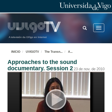
TOGGLE
Toggle
SEARCH
navigatio
A televisión da UVigo en Internet
INICIO
UVIGOTV
The Transn
...
A
...
Approaches to the sound
documentary. Session 2
23 de nov. de 2010