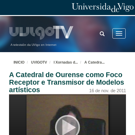
TOGGLE
Toggle
SEARCH
navigatio
A televisión da UVigo en Internet
INICIO
UVIGOTV
I Xornadas d
...
A Catedra
...
A Catedral de Ourense como Foco
Receptor e Transmisor de Modelos
artísticos
16 de nov. de 2011