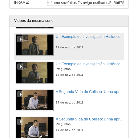
IFRAME:
Las Terrae: Una Aproximación a la Organización del Territorio en la Galicia Medieval hasta el Siglo XII
Preguntas
16 de nov. de 2011
Vídeos da mesma serie
Un Exemplo de Investigación Histórico-Artística: A Estatua de Culto de Venus Genetrix, Xulio César e o Sidus Iulium
17 de nov. de 2011
Un Exemplo de Investigación Histórico-Artística: A Estatua de Culto de Venus Genetrix, Xulio César e o Sidus Iulium
Preguntas
17 de nov. de 2011
A Segunda Vida do Coliseo: Unha aproximación ó Estudio Arqueolóxico-Histográfico do Anfiteatro durante a Idade Media e Moderna
17 de nov. de 2011
A Segunda Vida do Coliseo: Unha aproximación ó Estudio Arqueolóxico-Histográfico do Anfiteatro durante a Idade Media e Moderna
Preguntas
17 de nov. de 2011