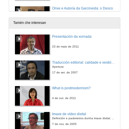
Orixe e Autoría da Garcineida: o Descontento da Igrexia Hispánica con Roma
17 de nov. de 2011
Tamén che interesan
Unha Aproximación á Vida e Obra de Xaime Quessada Porto (Ourense 1937-2007)
Presentación da xornada
17 de nov. de 2011
23 de maio de 2011
Unha Aproximación á Vida e Obra de Xaime Quessada Porto (Ourense 1937-2007)
Traducción editorial: calidade e xestión de proxectos
Preguntas
Apertura
17 de nov. de 2011
17 de set. de 2007
What is postmodernism?
4 de out. de 2011
Imaxe de vídeo dixital
Definición e parámetros dunha imaxe dixital. Resolución e Aspecto. Profundidade da cor. Compresión. Frame por segundo. Entrelazado. Campos, cadros
7 de nov. de 2005