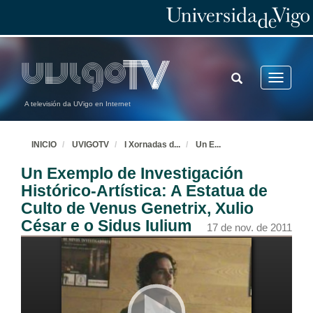
TOGGLE
Toggle
SEARCH
navigatio
A televisión da UVigo en Internet
INICIO
UVIGOTV
I Xornadas d
...
Un E
...
Un Exemplo de Investigación
Histórico-Artística: A Estatua de
Culto de Venus Genetrix, Xulio
César e o Sidus Iulium
17 de nov. de 2011