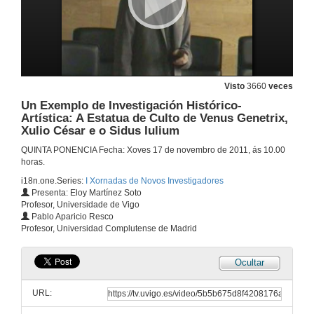
A Catedral de Ourense como Foco Receptor e Transmisor de Modelos artísticos
Visto
3660
veces
Un Exemplo de Investigación Histórico-
16 de nov. de 2011
Artística: A Estatua de Culto de Venus Genetrix,
Xulio César e o Sidus Iulium
Unha Aproximación á Cultura Material da Élite Pontevedresa no Século XVIII
QUINTA PONENCIA Fecha: Xoves 17 de novembro de 2011, ás 10.00
horas.
16 de nov. de 2011
i18n.one.Series:
I Xornadas de Novos Investigadores
Presenta: Eloy Martínez Soto
Profesor, Universidade de Vigo
Unha Aproximación á Cultura Material da Élite Pontevedresa no Século XVIII
Pablo Aparicio Resco
Preguntas
Profesor, Universidad Complutense de Madrid
16 de nov. de 2011
Ocultar
As Terrae: Unha Aproximación á Organización do Territorio na Galicia Medieval ata o Seculo XII
URL:
16 de nov. de 2011