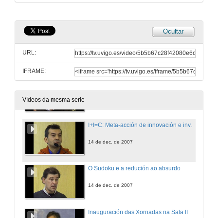
14 de dec. de 2007
Ocultar
Procesos psicolóxicos básicos para educadores/as sociais
URL:
14 de dec. de 2007
IFRAME:
Deseño do currículo e a súa defensa nunha entrevista de traballo (Actividade transversal para alumnos de Química)
14 de dec. de 2007
Vídeos da mesma serie
I+I=C: Meta-acción de innovación e investigación para a mellora da Calidade Docente en Estatística
14 de dec. de 2007
O Sudoku e a redución ao absurdo
14 de dec. de 2007
Inauguración das Xornadas na Sala II