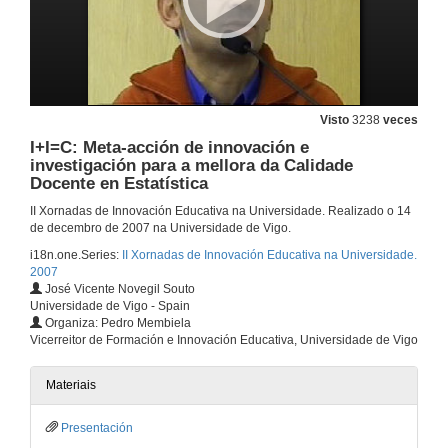
14 de dec. de 2007
As actividades non presenciais. Un pequeno paso nas estratexias didácticas do espazo EEES
14 de dec. de 2007
Visto
3238
veces
I+I=C: Meta-acción de innovación e
investigación para a mellora da Calidade
Uso de foros de discusión e wikis para desenvolver actividades docentes
Docente en Estatística
14 de dec. de 2007
II Xornadas de Innovación Educativa na Universidade. Realizado o 14
de decembro de 2007 na Universidade de Vigo.
i18n.one.Series:
II Xornadas de Innovación Educativa na Universidade.
Creación de Empresas - Inglés Empresarial. Formación interdisciplinar na Diplomatura de Ciencias Empresariais de Vigo
2007
José Vicente Novegil Souto
14 de dec. de 2007
Universidade de Vigo - Spain
Organiza: Pedro Membiela
Vicerreitor de Formación e Innovación Educativa, Universidade de Vigo
Novas tecnoloxías aplicadas á ensinanza
14 de dec. de 2007
Materiais
Presentación
Proxecto piloto de implantación do ECTS no primeiro curso de Educación Social. A experiencia dunha materia