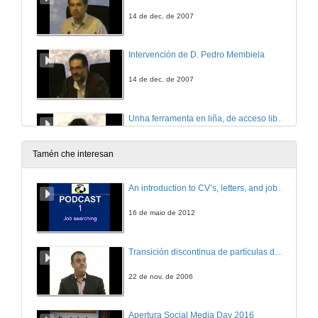
14 de dec. de 2007
Intervención de D. Pedro Membiela
14 de dec. de 2007
Unha ferramenta en liña, de acceso libre e interactiva para estudar os tecidos e os órganos vexetais e animais
14 de dec. de 2007
Tamén che interesan
Experimentación dun modelo matemático aplicado á construcción dun parque infantil
An introduction to CV’s, letters, and job searching
14 de dec. de 2007
16 de maio de 2012
O portafolio como recurso na avaliación do alumnado
Transición discontinua de partículas de microgel termosensible
14 de dec. de 2007
22 de nov. de 2006
Actividades manipulativas colectivizadas: Investigación interpretada na E.T.S.E. Minas
Apertura Social Media Day 2016