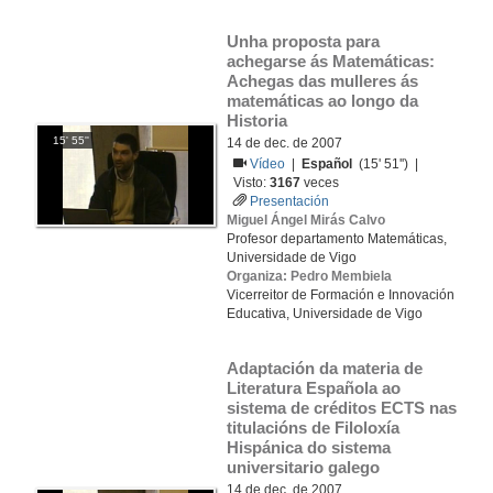
Unha proposta para 
achegarse ás Matemáticas: 
Achegas das mulleres ás 
matemáticas ao longo da 
Historia
15' 55''
14 de dec. de 2007
Vídeo
|
Español
(15' 51'') |
Visto:
3167
veces
Presentación
Miguel Ángel Mirás Calvo
Profesor departamento Matemáticas,
Universidade de Vigo
Organiza: Pedro Membiela
Vicerreitor de Formación e Innovación
Educativa, Universidade de Vigo
Adaptación da materia de 
Literatura Española ao 
sistema de créditos ECTS nas 
titulacións de Filoloxía 
Hispánica do sistema 
universitario galego
14 de dec. de 2007