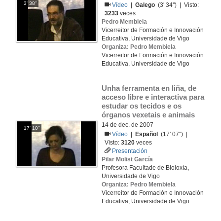
3' 38''
Vídeo
|
Galego
(3' 34'') | Visto:
3233
veces
Pedro Membiela
Vicerreitor de Formación e Innovación
Educativa, Universidade de Vigo
Organiza: Pedro Membiela
Vicerreitor de Formación e Innovación
Educativa, Universidade de Vigo
Unha ferramenta en liña, de 
acceso libre e interactiva para 
estudar os tecidos e os 
órganos vexetais e animais
14 de dec. de 2007
17' 10''
Vídeo
|
Español
(17' 07'') |
Visto:
3120
veces
Presentación
Pilar Molist García
Profesora Facultade de Bioloxía,
Universidade de Vigo
Organiza: Pedro Membiela
Vicerreitor de Formación e Innovación
Educativa, Universidade de Vigo