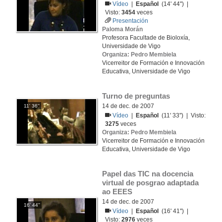
Vídeo
|
Español
(14' 44'') |
Visto:
3454
veces
Presentación
Paloma Morán
Profesora Facultade de Bioloxía,
Universidade de Vigo
Organiza: Pedro Membiela
Vicerreitor de Formación e Innovación
Educativa, Universidade de Vigo
Turno de preguntas
14 de dec. de 2007
11' 36''
Vídeo
|
Español
(11' 33'') | Visto:
3275
veces
Organiza: Pedro Membiela
Vicerreitor de Formación e Innovación
Educativa, Universidade de Vigo
Papel das TIC na docencia 
virtual de posgrao adaptada 
ao EEES
14 de dec. de 2007
16' 44''
Vídeo
|
Español
(16' 41'') |
Visto:
2976
veces