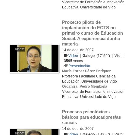
Vicerreitor de Formación e Innovación
Educativa, Universidade de Vigo
Proxecto piloto de 
implantación do ECTS no 
primeiro curso de Educación 
Social. A experiencia dunha 
materia
18' 02''
14 de dec. de 2007
Vídeo
|
Galego
(17' 59'') | Visto:
3595
veces
Presentación
María Esther Pérez Enríquez
Profesora Facultade Ciencias da
Educación, Universidade de Vigo
Organiza: Pedro Membiela
Vicerreitor de Formación e Innovación
Educativa, Universidade de Vigo
Procesos psicolóxicos 
básicos para educadores/as 
sociais
14 de dec. de 2007
18' 06''
Vídeo
|
Galego
(18' 03'') | Visto: