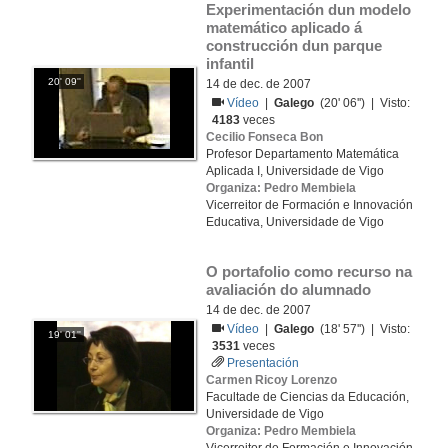
Experimentación dun modelo 
matemático aplicado á 
construcción dun parque 
infantil
20' 09''
14 de dec. de 2007
Vídeo
|
Galego
(20' 06'') | Visto:
4183
veces
Cecilio Fonseca Bon
Profesor Departamento Matemática
Aplicada I, Universidade de Vigo
Organiza: Pedro Membiela
Vicerreitor de Formación e Innovación
Educativa, Universidade de Vigo
O portafolio como recurso na 
avaliación do alumnado
14 de dec. de 2007
Vídeo
|
Galego
(18' 57'') | Visto:
19' 01''
3531
veces
Presentación
Carmen Ricoy Lorenzo
Facultade de Ciencias da Educación,
Universidade de Vigo
Organiza: Pedro Membiela