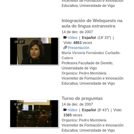
Vicerreitor de Formación e Innovación
Educativa, Universidade de Vigo
Integración de Webquests na 
aula de lingua estranxeira
14 de dec. de 2007
Vídeo
|
Español
(18' 33'') |
18' 37''
Visto:
4863
veces
Presentación
María Victoria Fernández Carballo-
Calero
Profesora Facultade de Dereito,
Universidade de Vigo
Organiza: Pedro Membiela
Vicerreitor de Formación e Innovación
Educativa, Universidade de Vigo
Turno de preguntas
14 de dec. de 2007
8' 46''
Vídeo
|
Español
(8' 43'') | Visto:
3365
veces
Organiza: Pedro Membiela
Vicerreitor de Formación e Innovación
Educativa, Universidade de Vigo