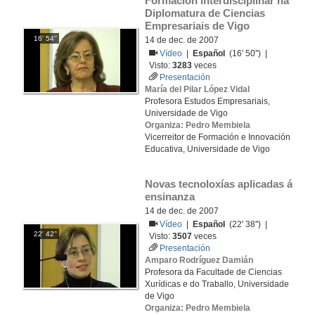
Formación interdisciplinar na 
Diplomatura de Ciencias 
Empresariais de Vigo
16' 54''
14 de dec. de 2007
Vídeo
|
Español
(16' 50'') |
Visto:
3283
veces
Presentación
María del Pilar López Vidal
Profesora Estudos Empresariais,
Universidade de Vigo
Organiza: Pedro Membiela
Vicerreitor de Formación e Innovación
Educativa, Universidade de Vigo
Novas tecnoloxías aplicadas á 
ensinanza
14 de dec. de 2007
Vídeo
|
Español
(22' 38'') |
22' 42''
Visto:
3507
veces
Presentación
Amparo Rodríguez Damián
Profesora da Facultade de Ciencias
Xurídicas e do Traballo, Universidade
de Vigo
Organiza: Pedro Membiela