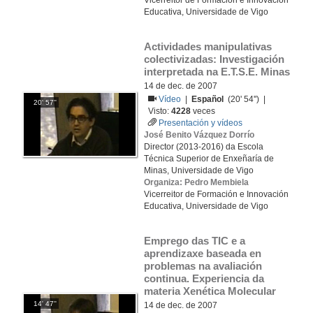
Vicerreitor de Formación e Innovación
Educativa, Universidade de Vigo
Actividades manipulativas 
colectivizadas: Investigación 
interpretada na E.T.S.E. Minas
14 de dec. de 2007
Vídeo
|
Español
(20' 54'') |
20' 57''
Visto:
4228
veces
Presentación y vídeos
José Benito Vázquez Dorrío
Director (2013-2016) da Escola
Técnica Superior de Enxeñaría de
Minas, Universidade de Vigo
Organiza: Pedro Membiela
Vicerreitor de Formación e Innovación
Educativa, Universidade de Vigo
Emprego das TIC e a 
aprendizaxe baseada en 
problemas na avaliación 
continua. Experiencia da 
materia Xenética Molecular
14' 47''
14 de dec. de 2007