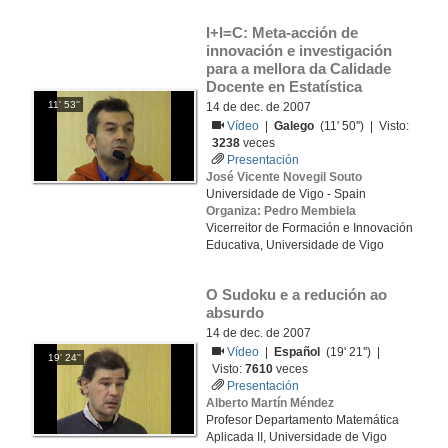
I+I=C: Meta-acción de 
innovación e investigación 
para a mellora da Calidade 
Docente en Estatística
11' 53''
14 de dec. de 2007
Vídeo
|
Galego
(11' 50'') | Visto:
3238
veces
Presentación
José Vicente Novegil Souto
Universidade de Vigo - Spain
Organiza: Pedro Membiela
Vicerreitor de Formación e Innovación
Educativa, Universidade de Vigo
O Sudoku e a redución ao 
absurdo
14 de dec. de 2007
Vídeo
|
Español
(19' 21'') |
19' 24''
Visto:
7610
veces
Presentación
Alberto Martín Méndez
Profesor Departamento Matemática
Aplicada II, Universidade de Vigo