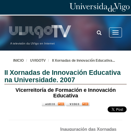
TOGGLE
Toggle
SEARCH
navigatio
A televisión da UVigo en Internet
INICIO
UVIGOTV
II Xornadas de Innovación Educativa
...
II Xornadas de Innovación Educativa
na Universidade. 2007
Vicerreitoría de Formación e Innovación
Educativa
Inauguración das Xornadas 