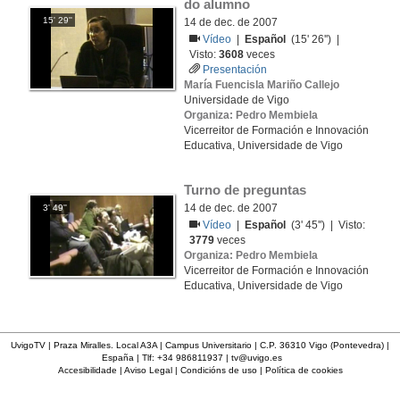
do alumno
15' 29''
14 de dec. de 2007
Vídeo
|
Español
(15' 26'') |
Visto:
3608
veces
Presentación
María Fuencisla Mariño Callejo
Universidade de Vigo
Organiza: Pedro Membiela
Vicerreitor de Formación e Innovación
Educativa, Universidade de Vigo
Turno de preguntas
14 de dec. de 2007
3' 49''
Vídeo
|
Español
(3' 45'') | Visto:
3779
veces
Organiza: Pedro Membiela
Vicerreitor de Formación e Innovación
Educativa, Universidade de Vigo
UvigoTV | Praza Miralles. Local A3A | Campus Universitario | C.P. 36310 Vigo (Pontevedra) |
España | Tlf: +34 986811937 |
tv@uvigo.es
Accesibilidade
|
Aviso Legal
|
Condicións de uso
|
Política de cookies