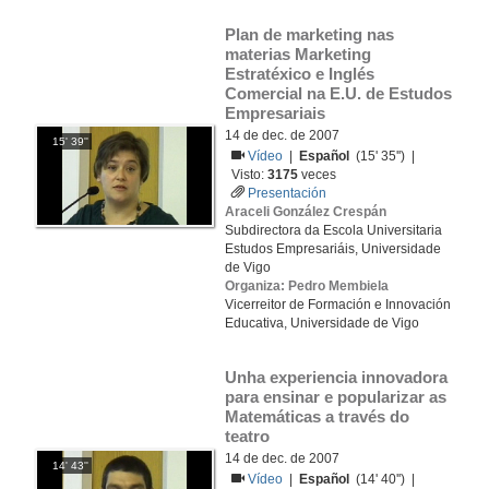
Plan de marketing nas 
materias Marketing 
Estratéxico e Inglés 
Comercial na E.U. de Estudos 
Empresariais
14 de dec. de 2007
15' 39''
Vídeo
|
Español
(15' 35'') |
Visto:
3175
veces
Presentación
Araceli González Crespán
Subdirectora da Escola Universitaria
Estudos Empresariáis, Universidade
de Vigo
Organiza: Pedro Membiela
Vicerreitor de Formación e Innovación
Educativa, Universidade de Vigo
Unha experiencia innovadora 
para ensinar e popularizar as 
Matemáticas a través do 
teatro
14 de dec. de 2007
14' 43''
Vídeo
|
Español
(14' 40'') |