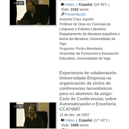
19' 48''
Vídeo
|
Español
(19' 45'') |
Visto:
3342
veces
Presentación
Antonio Chas Aguión
Profesor do Grao en Ciencias da
Linguaxe e Estudos Literarios.
Departamento de literatura española e
teoría da literatura, Universidade de
Vigo
Organiza: Pedro Membiela
Vicerreitor de Formación e Innovación
Educativa, Universidade de Vigo
Experiencia de colaboración 
Universidade-Empresa na 
organización de ciclos de 
conferencias tecnolóxicos 
para os alumnos da uvigo: 
Ciclo de Conferencias sobre 
Automatización e Enxeñería 
17' 46''
CCAI'0607
14 de dec. de 2007
Vídeo
|
Español
(17' 43'') |
Visto:
3498
veces