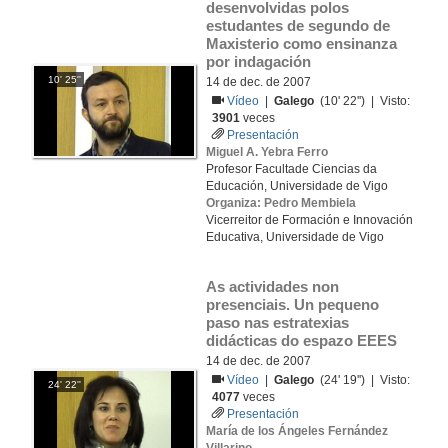
desenvolvidas polos 
estudantes de segundo de 
Maxisterio como ensinanza 
por indagación
10' 25''
14 de dec. de 2007
Vídeo
|
Galego
(10' 22'') | Visto:
3901
veces
Presentación
Miguel A. Yebra Ferro
Profesor Facultade Ciencias da
Educación, Universidade de Vigo
Organiza: Pedro Membiela
Vicerreitor de Formación e Innovación
Educativa, Universidade de Vigo
As actividades non 
presenciais. Un pequeno 
paso nas estratexias 
didácticas do espazo EEES
14 de dec. de 2007
Vídeo
|
Galego
(24' 19'') | Visto:
24' 22''
4077
veces
Presentación
María de los Ángeles Fernández