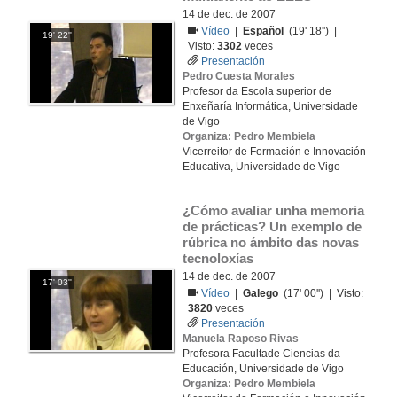
14 de dec. de 2007
Vídeo
|
Español
(19' 18'') |
19' 22''
Visto:
3302
veces
Presentación
Pedro Cuesta Morales
Profesor da Escola superior de
Enxeñaría Informática, Universidade
de Vigo
Organiza: Pedro Membiela
Vicerreitor de Formación e Innovación
Educativa, Universidade de Vigo
¿Cómo avaliar unha memoria 
de prácticas? Un exemplo de 
rúbrica no ámbito das novas 
tecnoloxías
14 de dec. de 2007
17' 03''
Vídeo
|
Galego
(17' 00'') | Visto:
3820
veces
Presentación
Manuela Raposo Rivas
Profesora Facultade Ciencias da
Educación, Universidade de Vigo
Organiza: Pedro Membiela