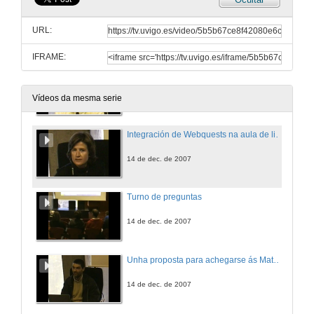
Experiencia na adaptación da materia de sistemas multiaxente ao EEES
URL:
14 de dec. de 2007
IFRAME:
¿Cómo avaliar unha memoria de prácticas? Un exemplo de rúbrica no ámbito das novas tecnoloxías
14 de dec. de 2007
Vídeos da mesma serie
Integración de Webquests na aula de lingua estranxeira
14 de dec. de 2007
Turno de preguntas
14 de dec. de 2007
Unha proposta para achegarse ás Matemáticas: Achegas das mulleres ás matemáticas ao longo da Historia
14 de dec. de 2007