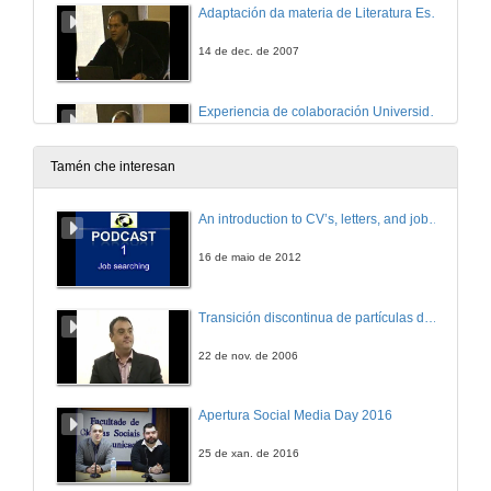
Adaptación da materia de Literatura Española ao sistema de créditos ECTS nas titulacións de Filoloxía Hispánica do sistema universitario galego
14 de dec. de 2007
Experiencia de colaboración Universidade-Empresa na organización de ciclos de conferencias tecnolóxicos para os alumnos da uvigo: Ciclo de Conferencias sobre Automatización e Enxeñería CCAI'0607
14 de dec. de 2007
Tamén che interesan
Os medios audiovisuais como recurso didáctico
An introduction to CV’s, letters, and job searching
14 de dec. de 2007
16 de maio de 2012
Coordinación de traballos en grupo entre materias para optimizar a carga de traballo do alumno
Transición discontinua de partículas de microgel termosensible
14 de dec. de 2007
22 de nov. de 2006
Turno de preguntas
Apertura Social Media Day 2016
14 de dec. de 2007
25 de xan. de 2016