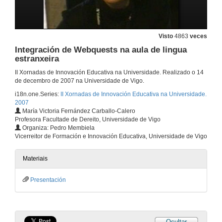
Actividades manipulativas colectivizadas: Investigación interpretada na E.T.S.E. Minas
14 de dec. de 2007
Visto
4863
veces
Integración de Webquests na aula de lingua
Emprego das TIC e a aprendizaxe baseada en problemas na avaliación continua. Experiencia da materia Xenética Molecular
estranxeira
14 de dec. de 2007
II Xornadas de Innovación Educativa na Universidade. Realizado o 14
de decembro de 2007 na Universidade de Vigo.
i18n.one.Series:
II Xornadas de Innovación Educativa na Universidade.
Turno de preguntas
2007
María Victoria Fernández Carballo-Calero
14 de dec. de 2007
Profesora Facultade de Dereito, Universidade de Vigo
Organiza: Pedro Membiela
Vicerreitor de Formación e Innovación Educativa, Universidade de Vigo
Papel das TIC na docencia virtual de posgrao adaptada ao EEES
14 de dec. de 2007
Materiais
Presentación
Investigación/Acción de problemáticas ambientais no contexto de traballo
14 de dec. de 2007
Ocultar