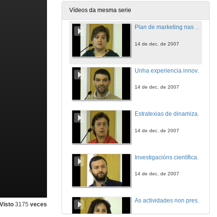
14 de dec. de 2007
Vídeos da mesma serie
Plan de marketing nas materias Marketing Estratéxico e Inglés Comercial na E.U. de Estudos Empresariais
14 de dec. de 2007
Unha experiencia innovadora para ensinar e popularizar as Matemáticas a través do teatro
14 de dec. de 2007
Estratexias de dinamización na aprendizaxe de materias do ámbito da Bioloxía
14 de dec. de 2007
Investigacións científicas desenvolvidas polos estudantes de segundo de Maxisterio como ensinanza por indagación
14 de dec. de 2007
As actividades non presenciais. Un pequeno paso nas estratexias didácticas do espazo EEES
Visto
3175
veces