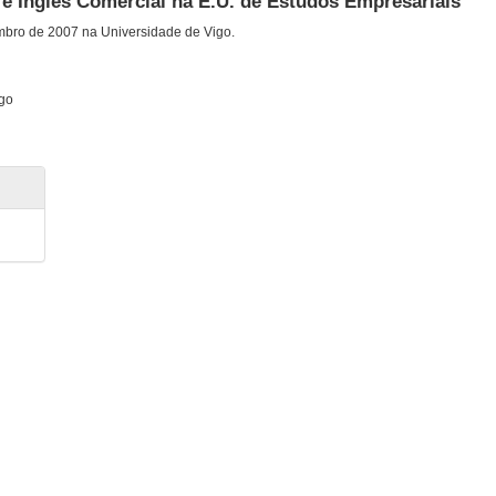
 e Inglés Comercial na E.U. de Estudos Empresariais
mbro de 2007 na Universidade de Vigo.
igo