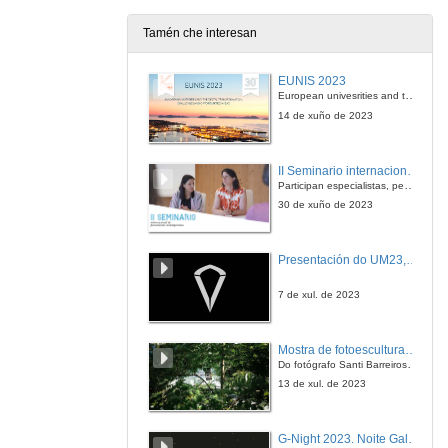
14 de dec. de 2007
Tamén che interesan
Uso de foros de discusión e wikis para desenvolver actividades docentes
EUNIS 2023
14 de dec. de 2007
European univesrities and the digital transformation: challenges and opportunities ahead
14 de xuño de 2023
Creación de Empresas - Inglés Empresarial. Formación interdisciplinar na Diplomatura de Ciencias Empresariais de Vigo
II Seminario internacional de pensamento contemporáneo. Pensar o Antropoceno
14 de dec. de 2007
Participan especialistas, pensadores e pensadoras que traballan desde hai anos sobre temas de pensamento contemporáneo en universidades de Estados Unidos, Reino Unido, Canadá, México e España.
30 de xuño de 2023
Novas tecnoloxías aplicadas á ensinanza
Presentación do UM23, o novo monopraza de UVigo Motorsport
14 de dec. de 2007
7 de xul. de 2023
Proxecto piloto de implantación do ECTS no primeiro curso de Educación Social. A experiencia dunha materia
Mostra de fotoesculturas Overtraz
14 de dec. de 2007
Do fotógrafo Santi Barreiros e o escultor Nito Contreras.
13 de xul. de 2023
Procesos psicolóxicos básicos para educadores/as sociais
G-Night 2023. Noite Galega das Persoas Investigadoras. Conciencias creativas
14 de dec. de 2007