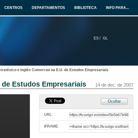
CENTROS
DEPARTAMENTOS
BIBLIOTECA
INFO PARA...
ES /
GL
tratéxico e Inglés Comercial na E.U. de Estudos Empresariais
. de Estudos Empresariais
14 de dec. de 2007
Inauguración das Xornadas na Sala I
Ocultar
14 de dec. de 2007
URL:
IFRAME:
Opcións educativas dos blogs