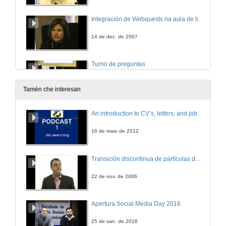
Integración de Webquests na aula de lingua estranxeira
14 de dec. de 2007
Turno de preguntas
14 de dec. de 2007
Tamén che interesan
Unha proposta para achegarse ás Matemáticas: Achegas das mulleres ás matemáticas ao longo da Historia
An introduction to CV’s, letters, and job searching
14 de dec. de 2007
16 de maio de 2012
Adaptación da materia de Literatura Española ao sistema de créditos ECTS nas titulacións de Filoloxía Hispánica do sistema universitario galego
Transición discontinua de partículas de microgel termosensible
14 de dec. de 2007
22 de nov. de 2006
Experiencia de colaboración Universidade-Empresa na organización de ciclos de conferencias tecnolóxicos para os alumnos da uvigo: Ciclo de Conferencias sobre Automatización e Enxeñería CCAI'0607
Apertura Social Media Day 2016
14 de dec. de 2007
25 de xan. de 2016