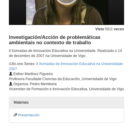
Unha ferramenta en liña, de acceso libre e interactiva para estudar os tecidos e os órganos vexetais e animais
14 de dec. de 2007
Visto
5911
veces
Investigación/Acción de problemáticas
Experimentación dun modelo matemático aplicado á construcción dun parque infantil
ambientais no contexto de traballo
14 de dec. de 2007
II Xornadas de Innovación Educativa na Universidade. Realizado o 14
de decembro de 2007 na Universidade de Vigo.
i18n.one.Series:
II Xornadas de Innovación Educativa na Universidade.
O portafolio como recurso na avaliación do alumnado
2007
Esther Martínez Figueira
14 de dec. de 2007
Profesora Facultade Ciencias da Educación, Universidade de Vigo
Organiza: Pedro Membiela
Vicerreitor de Formación e Innovación Educativa, Universidade de Vigo
Actividades manipulativas colectivizadas: Investigación interpretada na E.T.S.E. Minas
14 de dec. de 2007
Materiais
Presentación
Emprego das TIC e a aprendizaxe baseada en problemas na avaliación continua. Experiencia da materia Xenética Molecular
14 de dec. de 2007