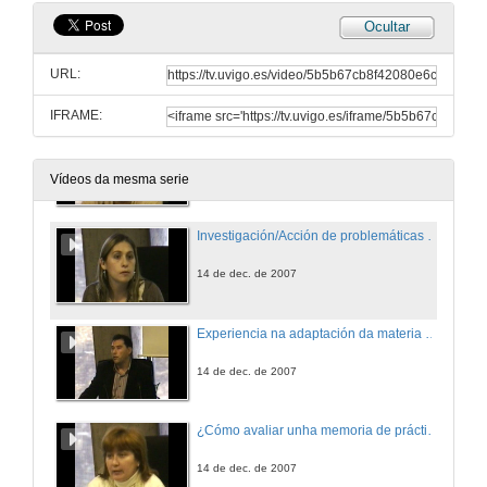
Ocultar
Turno de preguntas
URL:
14 de dec. de 2007
IFRAME:
Papel das TIC na docencia virtual de posgrao adaptada ao EEES
14 de dec. de 2007
Vídeos da mesma serie
Investigación/Acción de problemáticas ambientais no contexto de traballo
14 de dec. de 2007
Experiencia na adaptación da materia de sistemas multiaxente ao EEES
14 de dec. de 2007
¿Cómo avaliar unha memoria de prácticas? Un exemplo de rúbrica no ámbito das novas tecnoloxías
14 de dec. de 2007