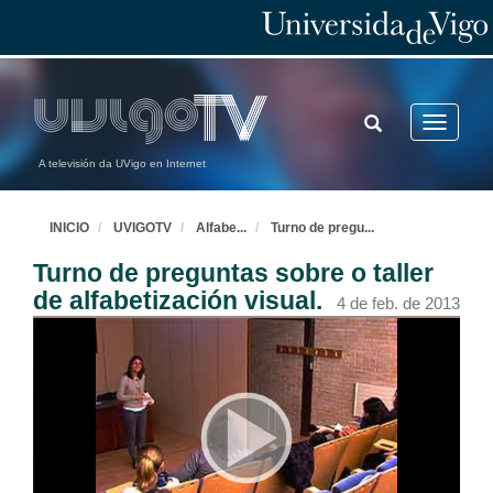
TOGGLE
Toggle
SEARCH
navigatio
A televisión da UVigo en Internet
INICIO
UVIGOTV
Alfabe
...
Turno de pregu
...
Turno de preguntas sobre o taller
de alfabetización visual.
4 de feb. de 2013