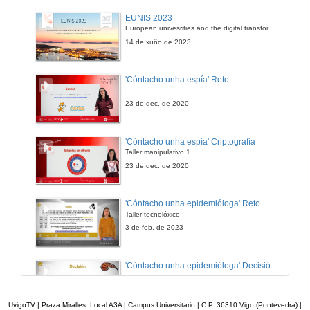
EUNIS 2023
European univesrities and the digital transformation: challenges and opportunities ahead
14 de xuño de 2023
'Cóntacho unha espía' Reto
23 de dec. de 2020
'Cóntacho unha espía' Criptografía
Taller manipulativo 1
23 de dec. de 2020
'Cóntacho unha epidemióloga' Reto
Taller tecnolóxico
3 de feb. de 2023
'Cóntacho unha epidemióloga' Decisións nun partido de baloncesto 4
3 de feb. de 2023
UvigoTV | Praza Miralles. Local A3A | Campus Universitario | C.P. 36310 Vigo (Pontevedra) |