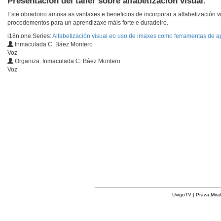
Presentación del taller sobre alfabetización visual.
Este obradoiro amosa as vantaxes e beneficios de incorporar a alfabetización v
procedementos para un aprendizaxe máis forte e duradeiro.
i18n.one.Series:
Alfabetización visual eo uso de imaxes como ferramentas de a
Inmaculada C. Báez Montero
Voz
Organiza: Inmaculada C. Báez Montero
Voz
UvigoTV | Praza Miral