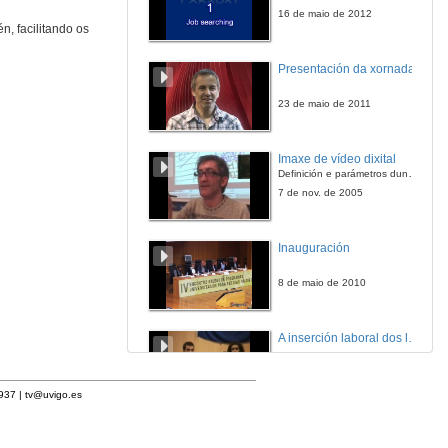
16 de maio de 2012
n, facilitando os
Presentación da xornada
23 de maio de 2011
Imaxe de vídeo dixital
Definición e parámetros dunha imaxe dixital. Resolución e Aspecto. Profundidade da cor. Compresión. Frame por segundo. Entrelazado. Campos, cadros
7 de nov. de 2005
Inauguración
8 de maio de 2010
A inserción laboral dos licenciados en Ciencias do Mar: a carreira investigadora
15 de maio de 2006
1937 |
tv@uvigo.es
Apertura do acto