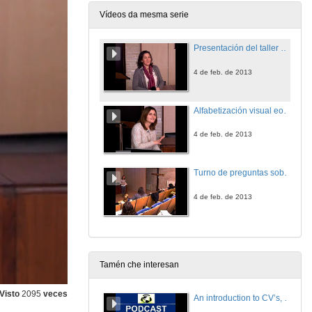
Vídeos da mesma serie
Presentación del taller sobre alfabetización visual.
4 de feb. de 2013
Alfabetización visual eo uso de imaxes como ferramentas de aprendizaxe e recursos para o ensino.
4 de feb. de 2013
Turno de preguntas sobre o taller de alfabetización visual.
4 de feb. de 2013
Tamén che interesan
Visto
2095
veces
An introduction to CV’s, letters, and job searching