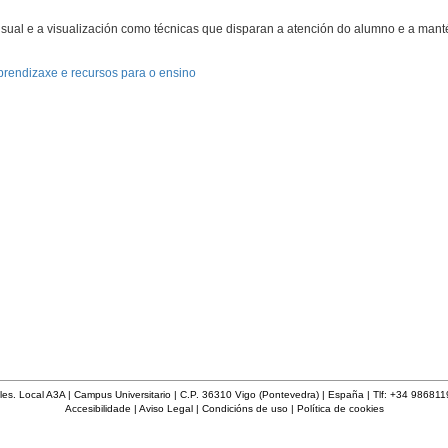
isual e a visualización como técnicas que disparan a atención do alumno e a manté
prendizaxe e recursos para o ensino
les. Local A3A | Campus Universitario | C.P. 36310 Vigo (Pontevedra) | España | Tlf: +34 98681
Accesibilidade
|
Aviso Legal
|
Condicións de uso
|
Política de cookies