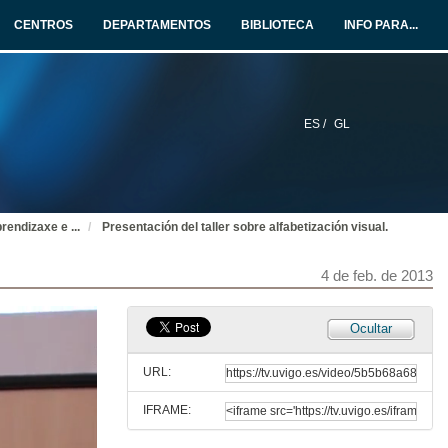
CENTROS
DEPARTAMENTOS
BIBLIOTECA
INFO PARA...
ES /
GL
prendizaxe e
...
Presentación del taller sobre alfabetización visual.
4 de feb. de 2013
Ocultar
URL:
IFRAME: