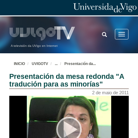
TOGGLE
Toggle
SEARCH
navigatio
A televisión da UVigo en Internet
INICIO
UVIGOTV
...
Presentación da
...
Presentación da mesa redonda "A
tradución para as minorías"
2 de maio de 2011