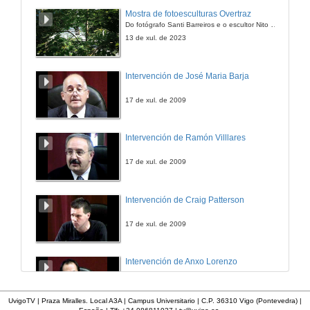
A tradución para as minorías. Intervención de Irfan Güler
Mostra de fotoesculturas Overtraz
Do fotógrafo Santi Barreiros e o escultor Nito Contreras.
2 de maio de 2011
13 de xul. de 2023
Quenda de preguntas mesa redonda "A tradución para as minorías"
Intervención de José Maria Barja
2 de maio de 2011
17 de xul. de 2009
Intervención de Ramón Villlares
17 de xul. de 2009
Intervención de Craig Patterson
17 de xul. de 2009
Intervención de Anxo Lorenzo
17 de xul. de 2009
UvigoTV | Praza Miralles. Local A3A | Campus Universitario | C.P. 36310 Vigo (Pontevedra) |