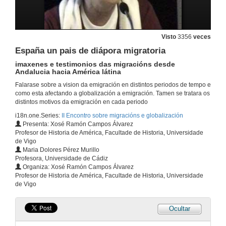
23 de out. de 2008
En principio emigraron as ideas ..
Visto
3356
veces
Transferencia de pautas de goberno e realidade colonial
España un pais de diápora migratoria
29 de out. de 2008
imaxenes e testimonios das migracións desde
Andalucia hacia América látina
Quenda de preguntas
Falarase sobre a vision da emigración en distintos periodos de tempo e
como esta afectando a globalización a emigración. Tamen se tratara os
29 de out. de 2008
distintos motivos da emigración en cada periodo
i18n.one.Series:
II Encontro sobre migracións e globalización
Presenta: Xosé Ramón Campos Álvarez
As migracións hacia américa hispánica na época colonial
Profesor de Historia de América, Facultade de Historia, Universidade
unha mirada desde a intrahistoria
de Vigo
29 de out. de 2008
Maria Dolores Pérez Murillo
Profesora, Universidade de Cádiz
Organiza: Xosé Ramón Campos Álvarez
Quenda de preguntas
Profesor de Historia de América, Facultade de Historia, Universidade
de Vigo
29 de out. de 2008
Ocultar
Migracións en Colombia
enfasis nos indixenas