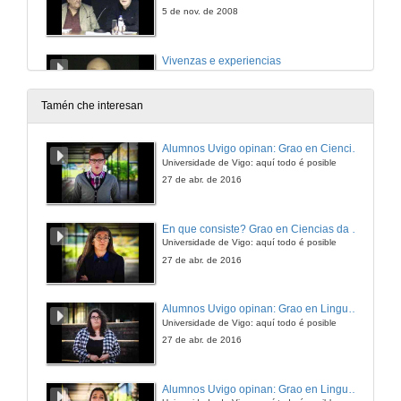
5 de nov. de 2008
Vivenzas e experiencias
5 de nov. de 2008
Tamén che interesan
Quenda de preguntas
Alumnos Uvigo opinan: Grao en Ciencias da Linguaxe e Estudos Literarios
Universidade de Vigo: aquí todo é posible
5 de nov. de 2008
27 de abr. de 2016
Os galegos na historia de Cuba
En que consiste? Grao en Ciencias da Linguaxe e Estudos Literarios
Universidade de Vigo: aquí todo é posible
6 de nov. de 2008
27 de abr. de 2016
Emigrantes españoles, inmigrantes africanos
Alumnos Uvigo opinan: Grao en Linguas Estranxeiras
vozes literarias extendidas e hermanadas
Universidade de Vigo: aquí todo é posible
12 de nov. de 2008
27 de abr. de 2016
Quenda de preguntas
Alumnos Uvigo opinan: Grao en Linguas Estranxeiras