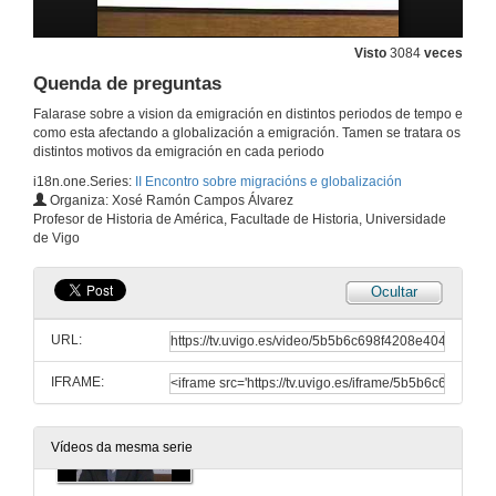
Quenda de preguntas
Visto
3084
veces
5 de nov. de 2008
Quenda de preguntas
Falarase sobre a vision da emigración en distintos periodos de tempo e
Os galegos na historia de Cuba
como esta afectando a globalización a emigración. Tamen se tratara os
distintos motivos da emigración en cada periodo
6 de nov. de 2008
i18n.one.Series:
II Encontro sobre migracións e globalización
Organiza: Xosé Ramón Campos Álvarez
Emigrantes españoles, inmigrantes africanos
Profesor de Historia de América, Facultade de Historia, Universidade
vozes literarias extendidas e hermanadas
de Vigo
12 de nov. de 2008
Ocultar
Quenda de preguntas
URL:
12 de nov. de 2008
IFRAME:
A migración ecuatoria a España:
a presenza de américa latina na era da globalización
Vídeos da mesma serie
12 de nov. de 2008