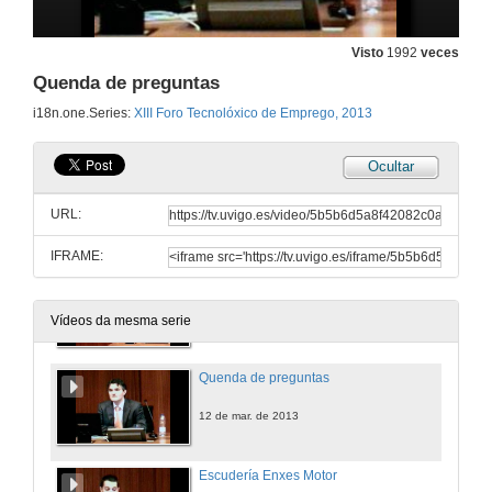
12 de mar. de 2013
Visto
1992
veces
Quenda de preguntas
Eures 2
i18n.one.Series:
XIII Foro Tecnolóxico de Emprego, 2013
12 de mar. de 2013
Ocultar
Repsol
URL:
12 de mar. de 2013
IFRAME:
Pedro Barrié de la Maza
12 de mar. de 2013
Vídeos da mesma serie
Quenda de preguntas
12 de mar. de 2013
Escudería Enxes Motor