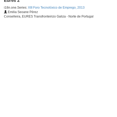
Eures 2
i18n.one.Series:
XIII Foro Tecnolóxico de Emprego, 2013
Emilia Seoane Pérez
Conselleira, EURES Transfronteirizo Galiza - Norte de Portugal