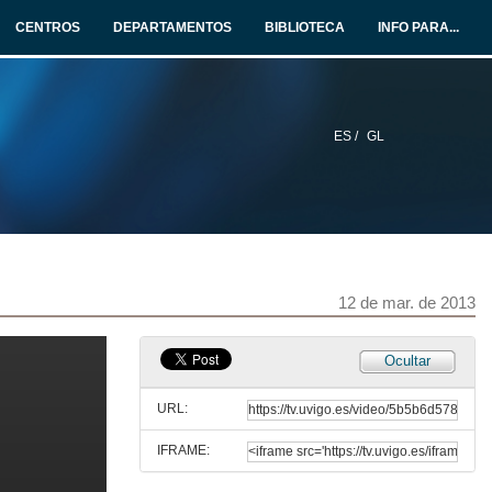
12 de mar. de 2013
CENTROS
DEPARTAMENTOS
BIBLIOTECA
INFO PARA...
Quenda de preguntas
12 de mar. de 2013
ES /
GL
Adecco
12 de mar. de 2013
Quenda de preguntas
12 de mar. de 2013
12 de mar. de 2013
Eures 1
Ocultar
12 de mar. de 2013
URL:
IFRAME:
Quenda de preguntas