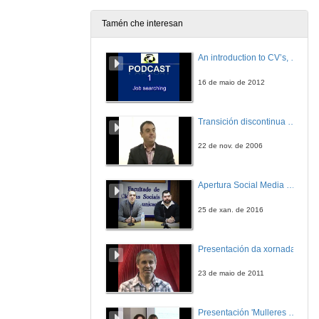
12 de mar. de 2013
Tamén che interesan
Presentación do coloquio
An introduction to CV’s, letters, and job searching
12 de mar. de 2013
16 de maio de 2012
Intervención de Alex Pais
Transición discontinua de partículas de microgel termosensible
12 de mar. de 2013
22 de nov. de 2006
Intervención de Jose López Rivas
Apertura Social Media Day 2016
12 de mar. de 2013
25 de xan. de 2016
Intervención de Juan Campos
Presentación da xornada
12 de mar. de 2013
23 de maio de 2011
Intervención de Julio Borja
Presentación 'Mulleres no software libre'
12 de mar. de 2013