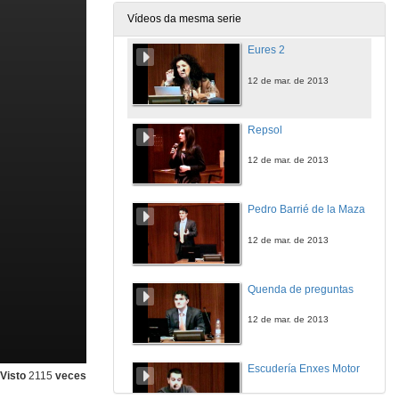
12 de mar. de 2013
Vídeos da mesma serie
Eures 2
12 de mar. de 2013
Repsol
12 de mar. de 2013
Pedro Barrié de la Maza
12 de mar. de 2013
Quenda de preguntas
12 de mar. de 2013
Escudería Enxes Motor
Visto
2115
veces