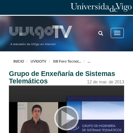
TOGGLE
Toggle
SEARCH
navigatio
A televisión da UVigo en Internet
INICIO
UVIGOTV
XIII Foro Tecnol
...
...
Grupo de Enxeñaría de Sistemas
Telemáticos
12 de mar. de 2013