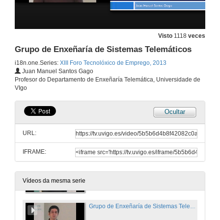
Presentación
Visto
1118
veces
12 de mar. de 2013
Grupo de Enxeñaría de Sistemas Telemáticos
i18n.one.Series:
XIII Foro Tecnolóxico de Emprego, 2013
Juan Manuel Santos Gago
Departamento de Tecnoloxía Electrónica
Profesor do Departamento de Enxeñaría Telemática, Universidade de
VIgo
12 de mar. de 2013
Ocultar
Grupo de Laboratorio de Redes
URL:
12 de mar. de 2013
IFRAME:
Grupo de Servicios para a Sociedade da Información
12 de mar. de 2013
Vídeos da mesma serie
Grupo de Enxeñaría de Sistemas Telemáticos