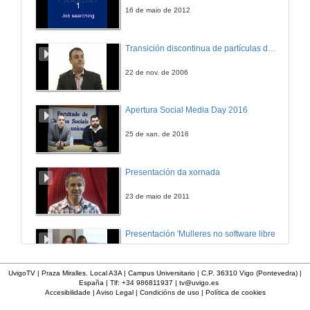
12 de mar. de 2013
16 de maio de 2012
Tecnocom
Transición discontinua de partículas de microgel termosensible
13 de mar. de 2013
22 de nov. de 2006
R
Apertura Social Media Day 2016
14 de mar. de 2013
25 de xan. de 2016
Escola de finanzas
Presentación da xornada
14 de mar. de 2013
23 de maio de 2011
Que é a I+D?
Presentación 'Mulleres no software libre'
14 de mar. de 2013
19 de out. de 2011
UvigoTV | Praza Miralles. Local A3A | Campus Universitario | C.P. 36310 Vigo (Pontevedra) |
España | Tlf: +34 986811937 |
tv@uvigo.es
Gradiant
Accesibilidade
|
Aviso Legal
|
Condicións de uso
|
Política de cookies
Imaxe de vídeo dixital
Definición e parámetros dunha imaxe dixital. Resolución e Aspecto. Profundidade da cor. Compresión. Frame por segundo. Entrelazado. Campos, cadros