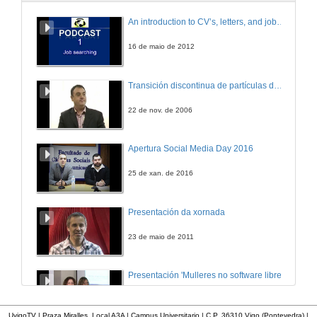
Quenda de preguntas
An introduction to CV’s, letters, and job searching
12 de mar. de 2013
16 de maio de 2012
Grupo de Dispositivos de Alta Frecuencia
Transición discontinua de partículas de microgel termosensible
12 de mar. de 2013
22 de nov. de 2006
Grupo de Sistemas de Radio
Apertura Social Media Day 2016
12 de mar. de 2013
25 de xan. de 2016
AtlanTIC
Presentación da xornada
12 de mar. de 2013
23 de maio de 2011
Tecnocom
Presentación 'Mulleres no software libre'
13 de mar. de 2013
19 de out. de 2011
UvigoTV | Praza Miralles. Local A3A | Campus Universitario | C.P. 36310 Vigo (Pontevedra) |