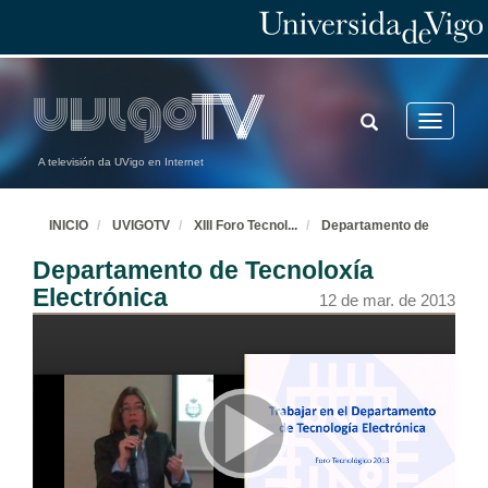
TOGGLE
Toggle
SEARCH
navigatio
A televisión da UVigo en Internet
INICIO
UVIGOTV
XIII Foro Tecnol
...
Departamento de
Departamento de Tecnoloxía
Electrónica
12 de mar. de 2013