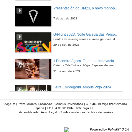
Centum
Presentación do UM23, o novo monopraza de UVigo Motorsport
14 de mar. de 2013
7 de xul. de 2023
Quendas de preguntas
G-Night 2023. Noite Galega das Persoas Investigadoras. Conciencias creativas
Centos de investigadoras e investigadores, decenas de actividades e sete cidades
14 de mar. de 2013
29 de set. de 2023
Tagtum
II Encontro Ágora. Talento e innovación na era da transformación dixital
Cátedra Telefónica - UVigo. Espazos de innovación
12 de mar. de 2013
31 de out. de 2023
Quenda de preguntas
Feira EmpregoinCampus Vigo 2024
Preto de medio millar de alumnas e alumnos buscan coñecer máis de preto as oportunidades que lles achegan as arredor de medio cento de empresas que participan na edición viguesa da feira. Xunto coa visita aos stands, durante a feria desenvólvense varias actividades complementarias, como obradoiros, conversas, mesas redondas ou o pasaporte de empregabilidade, un espazo no que poderán recibir asesoramento sobre o seu CV.
12 de mar. de 2013
29 de feb. de 2024
UvigoTV | Praza Miralles. Local A3A | Campus Universitario | C.P. 36310 Vigo (Pontevedra) |
España | Tlf: +34 986811937 |
tv@uvigo.es
Adecco
Accesibilidade
|
Aviso Legal
|
Condicións de uso
|
Política de cookies
Imaxinémonos sen límites. Cátedras Telefónica
Sólo quen coñece as preguntas pode imaxinar novas respostas
12 de mar. de 2013
22 de abr. de 2024
Powered by
PuMuKIT 3.5.6