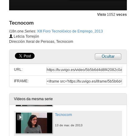
Quenda de preguntas
Visto
1052
veces
12 de mar. de 2013
Tecnocom
i18n.one.Series:
XIII Foro Tecnolóxico de Emprego, 2013
Grupo de Dispositivos de Alta Frecuencia
Leticia Torrejón
Dirección Xeral de Persoas, Tecnocom
12 de mar. de 2013
Ocultar
Grupo de Sistemas de Radio
URL:
12 de mar. de 2013
IFRAME:
AtlanTIC
12 de mar. de 2013
Vídeos da mesma serie
Tecnocom
13 de mar. de 2013