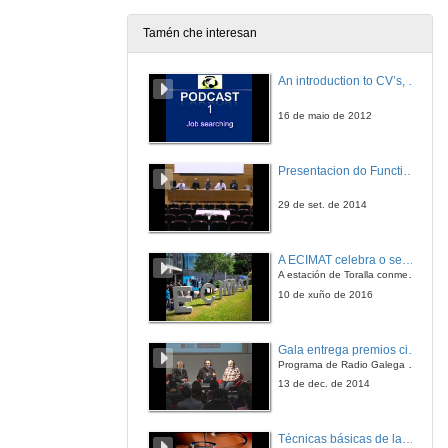
1 de out. de 2010
Tamén che interesan
Ritmos biolóxicos e melatonina (Parte 2)
An introduction to CV’s, letters, and job searching
1 de out. de 2010
16 de maio de 2012
Glucólisis e catabolismo das hexosas
Presentacion do Functional imaging for improving Adaptive Radiotherapy Workshop
7 de out. de 2010
29 de set. de 2014
Ciclo do ácido cítrico
A ECIMAT celebra o seu décimo aniversario
A estación de Toralla conmemora a efeméride asinando un convenio coa Universidad del País Vasco
7 de out. de 2010
10 de xuño de 2016
Ritmos biolóxicos e melatonina (Parte 1)
Gala entrega premios ciencia que conta 2014. Fundación Barrié
Programa de Radio Galega "Efervescencia"
7 de out. de 2010
13 de dec. de 2014
Ritmos biolóxicos e melatonina (Parte 2)
Técnicas básicas de laboratorio aplicadas á bioloxía