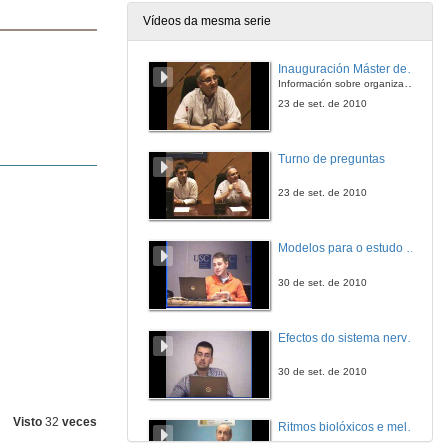
Vídeos da mesma serie
Inauguración Máster de nutrición curso 10/11
Información sobre organización do máster, temarios, salidas, programas,
23 de set. de 2010
Turno de preguntas
23 de set. de 2010
Modelos para o estudo da regulación do balance enerxético
30 de set. de 2010
Efectos do sistema nervioso central sobre metabolismo periférico
30 de set. de 2010
Visto
32
veces
Ritmos biolóxicos e melatonina (Parte 1)