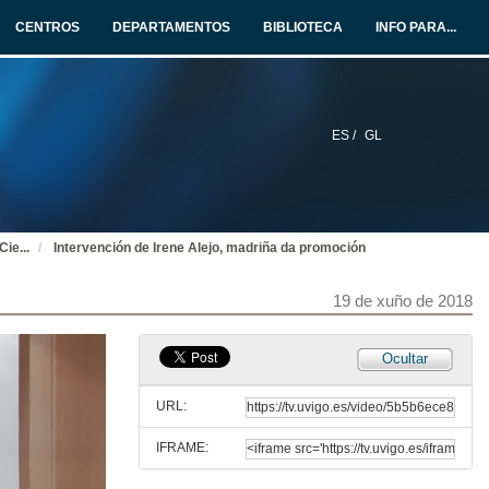
CENTROS
DEPARTAMENTOS
BIBLIOTECA
INFO PARA...
Acto Académico de Graduación da Sexta Promoción do Grao en Ciencias do Mar 2014-2018
Acto Completo
8 de xuño de 2018
ES /
GL
Actuación Musical
19 de xuño de 2018
Cie
...
Intervención de Irene Alejo, madriña da promoción
Bienvenida o acto de graduación da sexta promoción do Grao en Ciencias do Mar
19 de xuño de 2018
19 de xuño de 2018
Intervención de Ana Bernabeu, decana da Facultade de Ciencias del Mar
Ocultar
19 de xuño de 2018
URL:
IFRAME:
Intervención de Jorge de los Bueis, presidente da Asociación de Oceanógrafoa