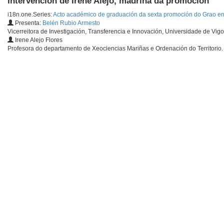
Intervención de Irene Alejo, madriña da promoción
i18n.one.Series:
Acto académico de graduación da sexta promoción do Grao e
Presenta:
Belén Rubio Armesto
Vicerreitora de Investigación, Transferencia e Innovación, Universidade de Vigo
Irene Alejo Flores
Profesora do departamento de Xeociencias Mariñas e Ordenación do Territorio.