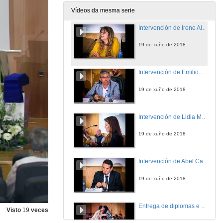
19 de xuño de 2018
Vídeos da mesma serie
Intervención de Irene Alejo, madriña da promoción
19 de xuño de 2018
Intervención de Emilio Fernández, padriño da promoción
19 de xuño de 2018
Intervención de Lidia Muñoz, representante dos alumnos e alumnas do grao
19 de xuño de 2018
Intervención de Abel Caballero, Alcalde de Vigo
19 de xuño de 2018
Entrega de diplomas e agasallos os alumnos e alumnas do grao
Visto
19
veces
19 de xuño de 2018