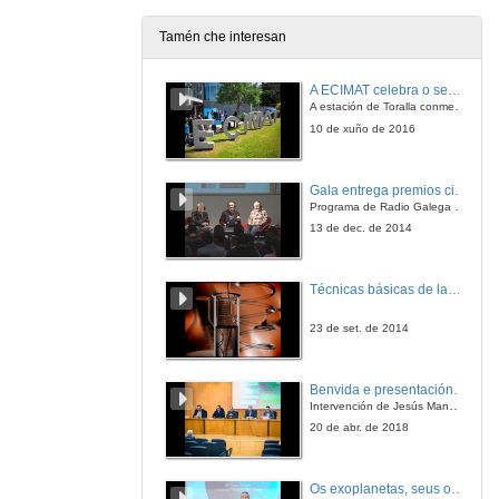
Tamén che interesan
Entrega da orla á decana da facultade
A ECIMAT celebra o seu décimo aniversario
19 de xuño de 2018
A estación de Toralla conmemora a efeméride asinando un convenio coa Universidad del País Vasco
10 de xuño de 2016
Intervención de Belén Rubio, virreitora de investigación e peche do acto
Gala entrega premios ciencia que conta 2014. Fundación Barrié
19 de xuño de 2018
Programa de Radio Galega "Efervescencia"
13 de dec. de 2014
Técnicas básicas de laboratorio aplicadas á bioloxía
23 de set. de 2014
Benvida e presentación da xornada
Intervención de Jesús Manuel Míguez, Decano da Facultade de Bioloxía
20 de abr. de 2018
Os exoplanetas, seus océanos e a búsqueda de vida neles.