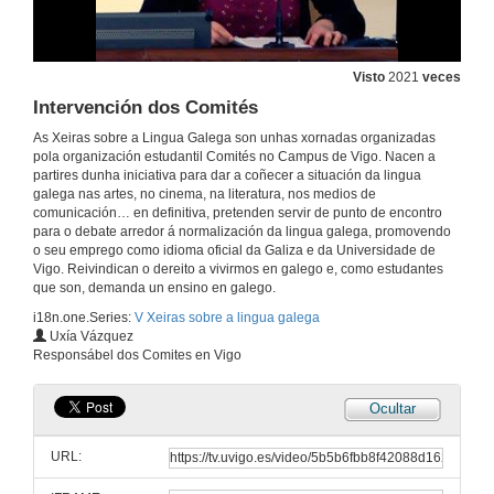
Presentación
8 de mar. de 2013
Visto
2021
veces
Intervención dos Comités
Día das Mulleres
As Xeiras sobre a Lingua Galega son unhas xornadas organizadas
pola organización estudantil Comités no Campus de Vigo. Nacen a
partires dunha iniciativa para dar a coñecer a situación da lingua
8 de mar. de 2013
galega nas artes, no cinema, na literatura, nos medios de
comunicación… en definitiva, pretenden servir de punto de encontro
para o debate arredor á normalización da lingua galega, promovendo
Quenda de preguntas
o seu emprego como idioma oficial da Galiza e da Universidade de
Vigo. Reivindican o dereito a vivirmos en galego e, como estudantes
8 de mar. de 2013
que son, demanda un ensino en galego.
i18n.one.Series:
V Xeiras sobre a lingua galega
Presentación
Uxía Vázquez
Responsábel dos Comites en Vigo
8 de mar. de 2013
Ocultar
A Banda Deseñada en Galicia
URL:
8 de mar. de 2013