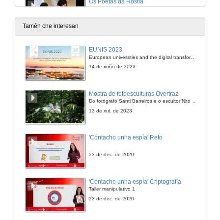
Os Poetas da Hostia
7 de mar. de 2013
Tamén che interesan
Presentación
EUNIS 2023
European univesrities and the digital transformation: challenges and opportunities ahead
8 de mar. de 2013
14 de xuño de 2023
Día das Mulleres
Mostra de fotoesculturas Overtraz
Do fotógrafo Santi Barreiros e o escultor Nito Contreras.
8 de mar. de 2013
13 de xul. de 2023
Quenda de preguntas
'Cóntacho unha espía' Reto
8 de mar. de 2013
23 de dec. de 2020
Presentación
'Cóntacho unha espía' Criptografía
Taller manipulativo 1
8 de mar. de 2013
23 de dec. de 2020