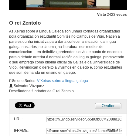
Obradoiro de regueifa
7 de mar. de 2013
Visto
2423
veces
O rei Zentolo
Presentación
As Xeiras sobre a Lingua Galega son unhas xornadas organizadas
pola organización estudantil Comités no Campus de Vigo. Nacen a
7 de mar. de 2013
partires dunha iniciativa para dar a coñecer a situación da lingua
galega nas artes, no cinema, na literatura, nos medios de
comunicación… en definitiva, pretenden servir de punto de encontro
Plataforma pola protección da Serra do Galiñeiro
para o debate arredor á normalización da lingua galega, promovendo
o seu emprego como idioma oficial da Galiza e da Universidade de
7 de mar. de 2013
Vigo. Reivindican o dereito a vivirmos en galego e, como estudantes
que son, demanda un ensino en galego.
i18n.one.Series:
V Xeiras sobre a lingua galega
Adega
Salvador Vázquez
Deseñador e fundador de O rei Zentolo
7 de mar. de 2013
Ocultar
Plataforma Nunca Máis
URL:
7 de mar. de 2013
IFRAME: