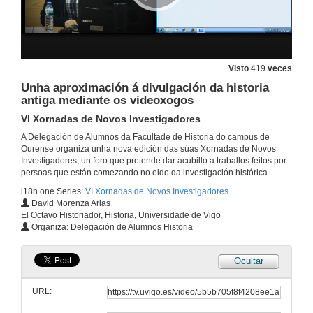
Visto
419
veces
Presentación das xornadas
Unha aproximación á divulgación da historia
VI Xornadas de Novos Investigadores
antiga mediante os videoxogos
24 de out. de 2016
VI Xornadas de Novos Investigadores
A Delegación de Alumnos da Facultade de Historia do campus de
Activación do patrimonio arqueolóxico, etnográfico e cultural da Comarca de As Frieiras (Ourense) no marco do turismo alternativo
Ourense organiza unha nova edición das súas Xornadas de Novos
VI Xornadas de Novos Investigadores
Investigadores, un foro que pretende dar acubillo a traballos feitos por
24 de out. de 2016
persoas que están comezando no eido da investigación histórica.
i18n.one.Series:
VI Xornadas de Novos Investigadores
David Morenza Arias
Activación do patrimonio arqueolóxico, etnográfico e cultural da Comarca de As Frieiras (Ourense) no marco do turismo alternativo
El Octavo Historiador, Historia, Universidade de Vigo
Rolda de Preguntas
Organiza: Delegación de Alumnos Historia
24 de out. de 2016
Ocultar
Violencia altomedieval en Galicia: discurso, lexitimación, praxe.
VI Xornadas de Novos Investigadores
URL:
24 de out. de 2016