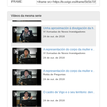
IFRAME:
Violencia altomedieval en Galicia: discurso, lexitimación, praxe.
Rolda de Preguntas
24 de out. de 2016
Vídeos da mesma serie
Unha aproximación á divulgación da historia antiga mediante os videoxogos
VI Xornadas de Novos Investigadores
24 de out. de 2016
A representación do corpo da muller en torno ó mar Exeo
VI Xornadas de Novos Investigadores
24 de out. de 2016
A representación do corpo da muller en torno ó mar Exeo
Rolda de Preguntas
24 de out. de 2016
O castro de Vigo e o seu territorio: dende unha óptica da Arqueoloxía da Paisaxe
24 de out. de 2016