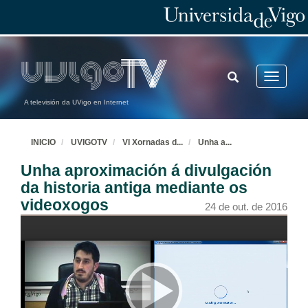
TOGGLE
Toggle
SEARCH
navigatio
A televisión da UVigo en Internet
INICIO
UVIGOTV
VI Xornadas d
...
Unha a
...
Unha aproximación á divulgación
da historia antiga mediante os
videoxogos
24 de out. de 2016