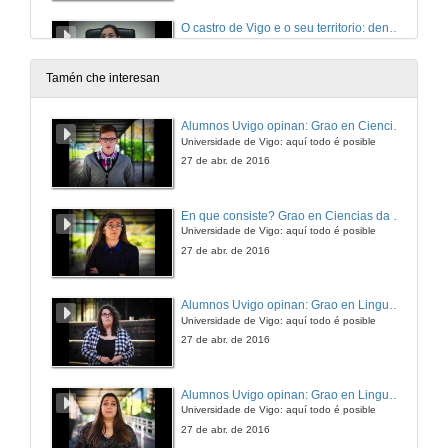
O castro de Vigo e o seu territorio: dende unha óptica da Arqueoloxía da Paisaxe
Rolda de Preguntas
24 de out. de 2016
Tamén che interesan
Esa cosa del Antropoceno: evidencias en las rías gallegas
Alumnos Uvigo opinan: Grao en Ciencias da Linguaxe e Estudos Literarios
Universidade de Vigo: aquí todo é posible
24 de out. de 2016
27 de abr. de 2016
Esa cousa do antropoceno: evidencias nas rías galegas
En que consiste? Grao en Ciencias da Linguaxe e Estudos Literarios
Rolda de Preguntas
Universidade de Vigo: aquí todo é posible
24 de out. de 2016
27 de abr. de 2016
As rendicións das armas hispanas fronte a Roma no contexto de expansión (218-82 a.c.): prohibición frente a identidade
Alumnos Uvigo opinan: Grao en Linguas Estranxeiras
Universidade de Vigo: aquí todo é posible
25 de out. de 2016
27 de abr. de 2016
Gladiatrix. Unha aproximación á existencia de gladiadoras na Antiga Roma
Alumnos Uvigo opinan: Grao en Linguas Estranxeiras
Universidade de Vigo: aquí todo é posible
25 de out. de 2016
27 de abr. de 2016