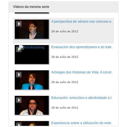
28 de xuño de 2012
Vídeos da mesma serie
A perspectiva de xénero nas ciencias experimentais : A ciencia nuclear
28 de xuño de 2012
Evaluación dos aprendizaxes e do traballo en grupo utilizando rúbricas: Unha experiencia innovadora intercampus.
28 de xuño de 2012
Achegas das Historias de Vida. A construción da historia da escola recente
28 de xuño de 2012
Educación, emocións e afectividade a través do arte
28 de xuño de 2012
Experiencia sobre a utilización do entorno cultural como recurso didáctico na formación do profesorado de educación infantil