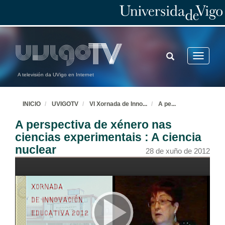
TOGGLE
Toggle
SEARCH
navigatio
A televisión da UVigo en Internet
INICIO
UVIGOTV
VI Xornada de Inno
...
A pe
...
A perspectiva de xénero nas
ciencias experimentais : A ciencia
nuclear
28 de xuño de 2012