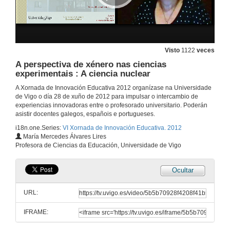
Visto
1122
veces
A perspectiva de xénero nas ciencias
experimentais : A ciencia nuclear
Inauguración da xornada
A Xornada de Innovación Educativa 2012 organízase na Universidade
de Vigo o día 28 de xuño de 2012 para impulsar o intercambio de
28 de xuño de 2012
experiencias innovadoras entre o profesorado universitario. Poderán
asistir docentes galegos, españois e portugueses.
i18n.one.Series:
VI Xornada de Innovación Educativa. 2012
Presentación de Ernest R. Sotomayor
María Mercedes Álvares Lires
Profesora de Ciencias da Educación, Universidade de Vigo
28 de xuño de 2012
Ocultar
Social Media, a nova linguaxe na educación
URL:
28 de xuño de 2012
IFRAME:
Preguntas