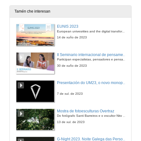
28 de xuño de 2012
Tamén che interesan
A colaboración Escoa-Universidade no incremento das competencias profesionais dos e das estudantes de Maxisterio
EUNIS 2023
European univesrities and the digital transformation: challenges and opportunities ahead
28 de xuño de 2012
14 de xuño de 2023
Evaluación da percepción da adquisición das competencias on-line. Unha ferramenta para a mellora continua das guías docentes
II Seminario internacional de pensamento contemporáneo. Pensar o Antropoceno
Participan especialistas, pensadores e pensadoras que traballan desde hai anos sobre temas de pensamento contemporáneo en universidades de Estados Unidos, Reino Unido, Canadá, México e España.
28 de xuño de 2012
30 de xuño de 2023
Análisis dun edublog colaborativo como estratexia de ensino-aprendizaxe na educación superior
Presentación do UM23, o novo monopraza de UVigo Motorsport
28 de xuño de 2012
7 de xul. de 2023
Sesión A1: Innovación como mellora na práctica educativa. Preguntas.
Mostra de fotoesculturas Overtraz
Do fotógrafo Santi Barreiros e o escultor Nito Contreras.
28 de xuño de 2012
13 de xul. de 2023
Uso do contrato de apredizaxe nunha materia teórico-práctica de fisioterapia.
G-Night 2023. Noite Galega das Persoas Investigadoras. Conciencias creativas