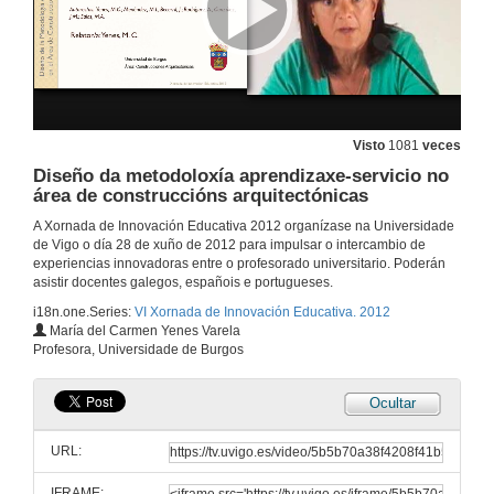
Preguntas
28 de xuño de 2012
Aprender xogando: fundamentos de termografía en asignaturas de Teledetección
Visto
1081
veces
28 de xuño de 2012
Diseño da metodoloxía aprendizaxe-servicio no
área de construccións arquitectónicas
A Xornada de Innovación Educativa 2012 organízase na Universidade
Experiencia docente da aplicación de recursos virtuais na asignatura Materiais de Construcción
de Vigo o día 28 de xuño de 2012 para impulsar o intercambio de
experiencias innovadoras entre o profesorado universitario. Poderán
28 de xuño de 2012
asistir docentes galegos, españois e portugueses.
i18n.one.Series:
VI Xornada de Innovación Educativa. 2012
Preguntas
María del Carmen Yenes Varela
Profesora, Universidade de Burgos
28 de xuño de 2012
Ocultar
Estudando mecánica con Python
URL:
28 de xuño de 2012
IFRAME: