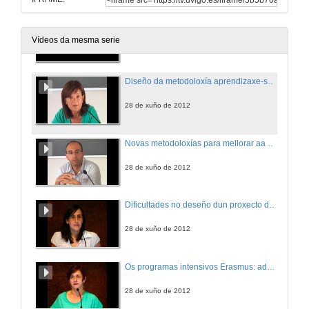
Preguntas
Vídeos da mesma serie
28 de xuño de 2012
Diseño da metodoloxía aprendizaxe-servicio no área de construccións arquitectónicas
28 de xuño de 2012
Novas metodoloxías para mellorar aa visión espacial do alumnado: a radioloxía industrial
28 de xuño de 2012
Dificultades no deseño dun proxecto de aprendizaxe colaborativa para a aula de traducción científico-técnica
28 de xuño de 2012
Os programas intensivos Erasmus: adquisición de competencias transversais en contexto internacional
28 de xuño de 2012