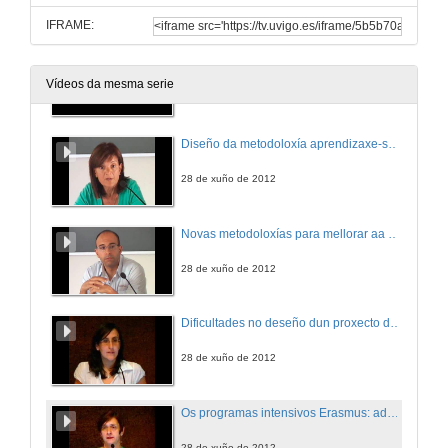
IFRAME:
Preguntas
Vídeos da mesma serie
28 de xuño de 2012
Diseño da metodoloxía aprendizaxe-servicio no área de construccións arquitectónicas
28 de xuño de 2012
Novas metodoloxías para mellorar aa visión espacial do alumnado: a radioloxía industrial
28 de xuño de 2012
Dificultades no deseño dun proxecto de aprendizaxe colaborativa para a aula de traducción científico-técnica
28 de xuño de 2012
Os programas intensivos Erasmus: adquisición de competencias transversais en contexto internacional
28 de xuño de 2012