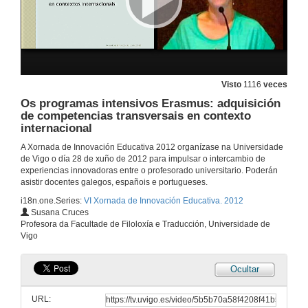
28 de xuño de 2012
Preguntas
28 de xuño de 2012
Visto
1116
veces
Aprender xogando: fundamentos de termografía en asignaturas de Teledetección
Os programas intensivos Erasmus: adquisición
de competencias transversais en contexto
28 de xuño de 2012
internacional
A Xornada de Innovación Educativa 2012 organízase na Universidade
de Vigo o día 28 de xuño de 2012 para impulsar o intercambio de
Experiencia docente da aplicación de recursos virtuais na asignatura Materiais de Construcción
experiencias innovadoras entre o profesorado universitario. Poderán
asistir docentes galegos, españois e portugueses.
28 de xuño de 2012
i18n.one.Series:
VI Xornada de Innovación Educativa. 2012
Susana Cruces
Preguntas
Profesora da Facultade de Filoloxía e Traducción, Universidade de
Vigo
28 de xuño de 2012
Ocultar
Estudando mecánica con Python
URL:
28 de xuño de 2012