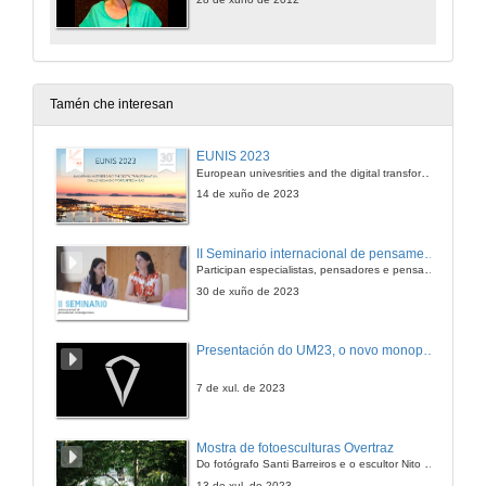
Tamén che interesan
EUNIS 2023
European univesrities and the digital transformation: challenges and opportunities ahead
14 de xuño de 2023
II Seminario internacional de pensamento contemporáneo. Pensar o Antropoceno
Participan especialistas, pensadores e pensadoras que traballan desde hai anos sobre temas de pensamento contemporáneo en universidades de Estados Unidos, Reino Unido, Canadá, México e España.
30 de xuño de 2023
Presentación do UM23, o novo monopraza de UVigo Motorsport
7 de xul. de 2023
Mostra de fotoesculturas Overtraz
Do fotógrafo Santi Barreiros e o escultor Nito Contreras.
13 de xul. de 2023