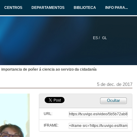
CENTROS
DEPARTAMENTOS
BIBLIOTECA
INFO PARA...
ES /
GL
 importancia de poñer á ciencia ao servizo da cidadanía
5 de dec. de 2017
Ocultar
URL:
IFRAME:
Descubrimento dun totem coa biografía de Olimpia Valencia e placa conmemorativa da inauguración, e visita as instalacións.