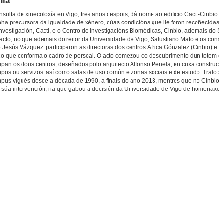
nía
nsulta de xinecoloxía en Vigo, tres anos despois, dá nome ao edificio Cacti-Cinbi
ha precursora da igualdade de xénero, dúas condicións que lle foron recoñecidas
Investigación, Cacti, e o Centro de Investigacións Biomédicas, Cinbio, ademais do 
acto, no que ademais do reitor da Universidade de Vigo, Salustiano Mato e os cons
sús Vázquez, participaron as directoras dos centros África Gónzalez (Cinbio) e I
ico que conforma o cadro de persoal. O acto comezou co descubrimento dun totem 
an os dous centros, deseñados polo arquitecto Alfonso Penela, en cuxa construci
rupos ou servizos, así como salas de uso común e zonas sociais e de estudo. Tral
ampus vigués desde a década de 1990, a finais do ano 2013, mentres que no Cinbi
a súa intervención, na que gabou a decisión da Universidade de Vigo de homenaxe