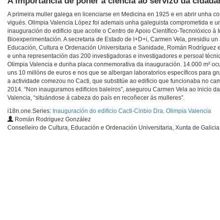
A importancia de poñer á ciencia ao servizo da cidada
A primeira muller galega en licenciarse en Medicina en 1925 e en abrir unha co
vigués. Olimpia Valencia López foi ademais unha galeguista comprometida e un
inauguración do edificio que acolle o Centro de Apoio Científico-Tecnolóxico á 
Bioexperimentación. A secretaria de Estado de I+D+i, Carmen Vela, presidiu un 
Educación, Cultura e Ordenación Universitaria e Sanidade, Román Rodríguez e Je
e unha representación das 200 investigadoras e investigadores e persoal técn
Olimpia Valencia e dunha placa conmemorativa da inauguración. 14.000 m² ocup
uns 10 millóns de euros e nos que se albergan laboratorios específicos para g
a actividade comezou no Cacti, que substitúe ao edificio que funcionaba no c
2014. “Non inauguramos edificios baleiros”, asegurou Carmen Vela ao inicio d
Valencia, “situándose á cabeza do país en recoñecer ás mulleres”.
i18n.one.Series:
Inauguración do edificio Cacti-Cinbio Dra. Olimpia Valencia
Román Rodriguez González
Conselleiro de Cultura, Educación e Ordenación Universitaria, Xunta de Galicia