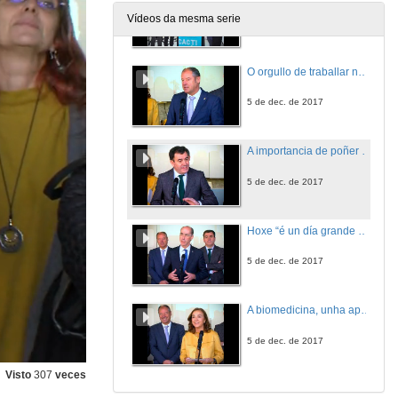
Vídeos da mesma serie
5 de dec. de 2017
O orgullo de traballar nun dos mellores centros de investigación de Galicia
5 de dec. de 2017
A importancia de poñer á ciencia ao servizo da cidadanía
5 de dec. de 2017
Hoxe “é un día grande para a sanidade galega”
5 de dec. de 2017
A biomedicina, unha aposta central do Goberno
5 de dec. de 2017
Visto
307
veces