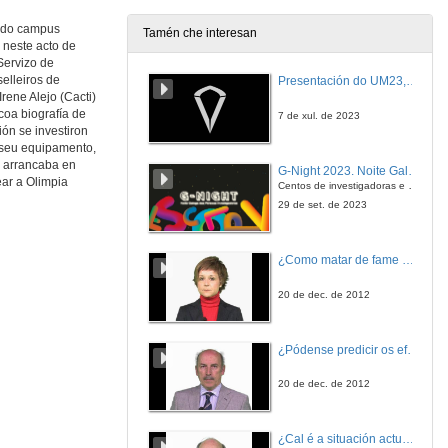
o do campus
Tamén che interesan
 neste acto de
Servizo de
elleiros de
Presentación do UM23, o novo monopraza de UVigo Motorsport
rene Alejo (Cacti)
coa biografía de
7 de xul. de 2023
ón se investiron
o seu equipamento,
o arrancaba en
G-Night 2023. Noite Galega das Persoas Investigadoras. Conciencias creativas
ar a Olimpia
Centos de investigadoras e investigadores, decenas de actividades e sete cidades
29 de set. de 2023
¿Como matar de fame as bacterias?
20 de dec. de 2012
¿Pódense predicir os efectos polo achegamento á Terra dos asteroides?
20 de dec. de 2012
¿Cal é a situación actual do consumo cinematográfico?