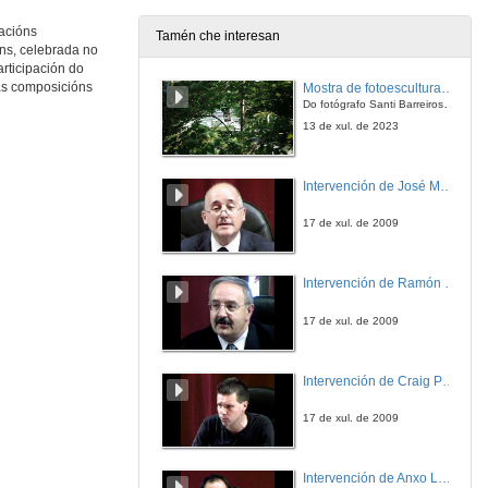
1 de mar. de 2018
racións
Tamén che interesan
óns, celebrada no
Intervención de Salustiano Mato e despedida del acto
rticipación do
ias composicións
Mostra de fotoesculturas Overtraz
1 de mar. de 2018
Do fotógrafo Santi Barreiros e o escultor Nito Contreras.
13 de xul. de 2023
Intervención de José Maria Barja
17 de xul. de 2009
Intervención de Ramón Villlares
17 de xul. de 2009
Intervención de Craig Patterson
17 de xul. de 2009
Intervención de Anxo Lorenzo