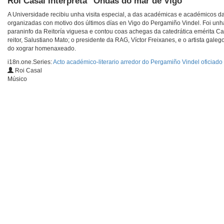
Roi Casal Interpreta "Ondas do mar de Vigo"
A Universidade recibiu unha visita especial, a das académicas e académicos d
organizadas con motivo dos últimos días en Vigo do Pergamiño Vindel. Foi unha
paraninfo da Reitoría viguesa e contou coas achegas da catedrática emérita 
reitor, Salustiano Mato; o presidente da RAG, Víctor Freixanes, e o artista gal
do xograr homenaxeado.
i18n.one.Series:
Acto académico-literario arredor do Pergamiño Vindel oficiad
Roi Casal
Músico