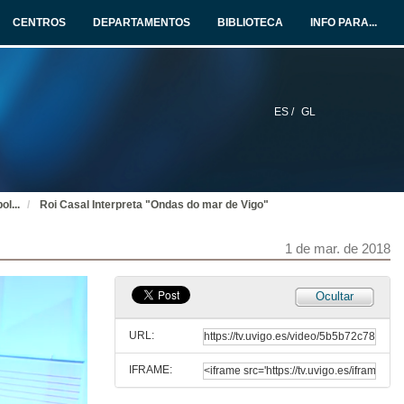
1 de mar. de 2018
CENTROS
DEPARTAMENTOS
BIBLIOTECA
INFO PARA...
“Este é un acto para lembrar, para homenaxear, para reflexionar xuntos"
Intervención de Victor Freixanes, presidente da Real Academia Galega
1 de mar. de 2018
ES /
GL
Cantigas de amigo, cancións de muller
Intervención de Camiño Noia
1 de mar. de 2018
pol
...
Roi Casal Interpreta "Ondas do mar de Vigo"
O son das ondas
Intervención de Henrique Monteagudo
1 de mar. de 2018
1 de mar. de 2018
O Macrotexto das sete cantigas de Martin Codax: Unha noveliña dramática de amor
Ocultar
Intervención de Xesús Alonso Montero
1 de mar. de 2018
URL:
IFRAME:
Agradecementos e presentación de Roi Casal
Intervención de Victor Fernánde Freixanes