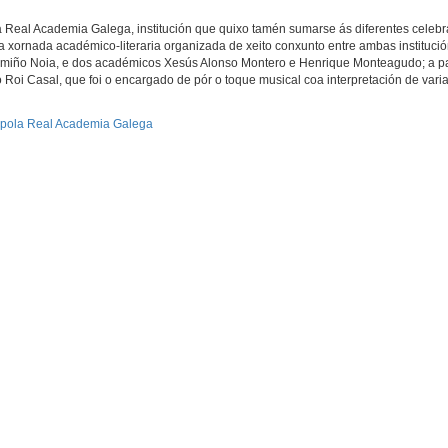
a Real Academia Galega, institución que quixo tamén sumarse ás diferentes celeb
 xornada académico-literaria organizada de xeito conxunto entre ambas instituci
Camiño Noia, e dos académicos Xesús Alonso Montero e Henrique Monteagudo; a pa
ego Roi Casal, que foi o encargado de pór o toque musical coa interpretación de var
o pola Real Academia Galega