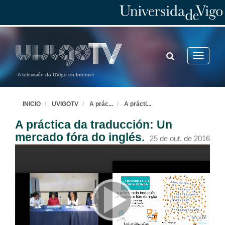
TOGGLE
Toggle
SEARCH
navigatio
A televisión da UVigo en Internet
INICIO
UVIGOTV
A prác
...
A prácti
...
A práctica da traducción: Un
mercado fóra do inglés.
25 de out. de 2016