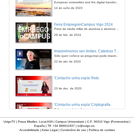
European univesrities and the digital transformation: challenges and opportunities ahead
4 de xul. de 2012
14 de xuño de 2023
Autocoñecemento parte 3
Feira EmpregoinCampus Vigo 2024
Preto de medio millar de alumnas e alumnos buscan coñecer máis de preto as oportunidades que lles achegan as arredor de medio cento de empresas que participan na edición viguesa da feira. Xunto coa visita aos stands, durante a feria desenvólvense varias actividades complementarias, como obradoiros, conversas, mesas redondas ou o pasaporte de empregabilidade, un espazo no que poderán recibir asesoramento sobre o seu CV.
4 de xul. de 2012
29 de feb. de 2024
Imaxinémonos sen límites. Cátedras Telefónica
Sólo quen coñece as preguntas pode imaxinar novas respostas
22 de abr. de 2024
'Cóntacho unha espía' Reto
23 de dec. de 2020
'Cóntacho unha espía' Criptografía
Taller manipulativo 1
23 de dec. de 2020
UvigoTV | Praza Miralles. Local A3A | Campus Universitario | C.P. 36310 Vigo (Pontevedra) |
España | Tlf: +34 986811937 |
tv@uvigo.es
Accesibilidade
|
Aviso Legal
|
Condicións de uso
|
Política de cookies
'Cóntacho unha epidemióloga' Reto