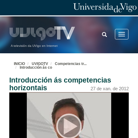
TOGGLE
Toggle
SEARCH
navigatio
A televisión da UVigo en Internet
INICIO
UVIGOTV
Competencias tr
...
Introducción ás co
Introducción ás competencias
horizontais
27 de xan. de 2012