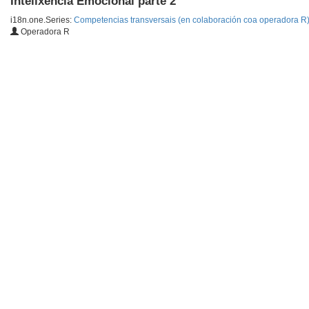
Intelixencia Emocional parte 2
i18n.one.Series:
Competencias transversais (en colaboración coa operadora R
Operadora R