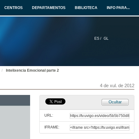
CENTROS
DEPARTAMENTOS
BIBLIOTECA
INFO PARA...
ES /
GL
Intelixencia Emocional parte 2
4 de xul. de 2012
Introducción ás competencias horizontais
Ocultar
27 de xan. de 2012
URL:
IFRAME:
Intelixencia Emocional parte 1