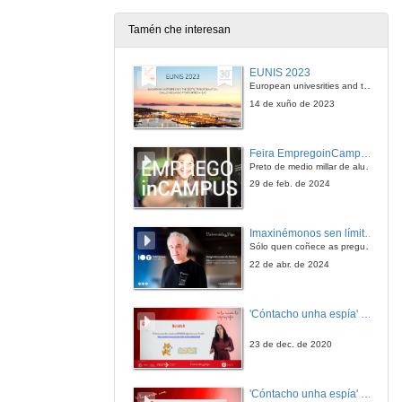
4 de xul. de 2012
Tamén che interesan
EUNIS 2023
European univesrities and the digital transformation: challenges and opportunities ahead
14 de xuño de 2023
Feira EmpregoinCampus Vigo 2024
Preto de medio millar de alumnas e alumnos buscan coñecer máis de preto as oportunidades que lles achegan as arredor de medio cento de empresas que participan na edición viguesa da feira. Xunto coa visita aos stands, durante a feria desenvólvense varias actividades complementarias, como obradoiros, conversas, mesas redondas ou o pasaporte de empregabilidade, un espazo no que poderán recibir asesoramento sobre o seu CV.
29 de feb. de 2024
Imaxinémonos sen límites. Cátedras Telefónica
Sólo quen coñece as preguntas pode imaxinar novas respostas
22 de abr. de 2024
'Cóntacho unha espía' Reto
23 de dec. de 2020
'Cóntacho unha espía' Criptografía