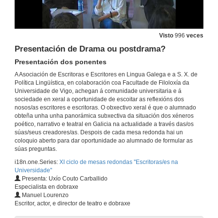
Visto
996
veces
Presentación de Drama ou postdrama?
Presentación dos ponentes
A Asociación de Escritoras e Escritores en Lingua Galega e a S. X. de
Política Lingüística, en colaboración coa Facultade de Filoloxía da
Universidade de Vigo, achegan á comunidade universitaria e á
sociedade en xeral a oportunidade de escoitar as reflexións dos
Inauguración do XI ciclo de mesas redondas '' Escritoras/es na Universidade''
nosos/as escritores e escritoras. O obxectivo xeral é que o alumnado
Teoría de Contrarios
obteña unha unha panorámica subxectiva da situación dos xéneros
26 de set. de 2016
poético, narrativo e teatral en Galicia na actualidade a través das/os
súas/seus creadores/as. Despois de cada mesa redonda hai un
coloquio aberto para dar oportunidade ao alumnado de formular as
Literatura e/ou mercado?
súas preguntas.
Reflexión sobre o concepto de gran público no sistema literario galego
i18n.one.Series:
XI ciclo de mesas redondas ''Escritoras/es na
26 de set. de 2016
Universidade''
Presenta: Uxío Couto Carballido
Especialista en dobraxe
Quenda de Preguntas. Literatura e/ou mercado?
Manuel Lourenzo
Reflexión sobre o concepto de gran público no sistema literario galego
Escritor, actor, e director de teatro e dobraxe
26 de set. de 2016