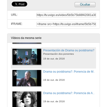
Ocultar
Presentación Poesía ou performance?
Presentación das poñentes
URL:
5 de out. de 2016
IFRAME:
Poesía ou performance?
Dos limites difusos entre a poesía e a performance
5 de out. de 2016
Vídeos da mesma serie
Presentación de Drama ou postdrama?
Presentación dos ponentes
19 de out. de 2016
Drama ou postdrama?. Ponencia de Manuel Lourenzo González
19 de out. de 2016
Drama ou postdrama?. Ponencia de AveLina Pérez, y coloquio
19 de out. de 2016