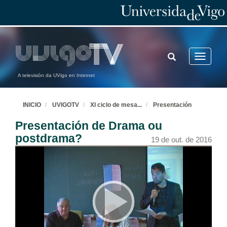
TOGGLE
Toggle
SEARCH
navigatio
A televisión da UVigo en Internet
INICIO
UVIGOTV
XI ciclo de mesa
...
Presentación
Presentación de Drama ou
postdrama?
19 de out. de 2016