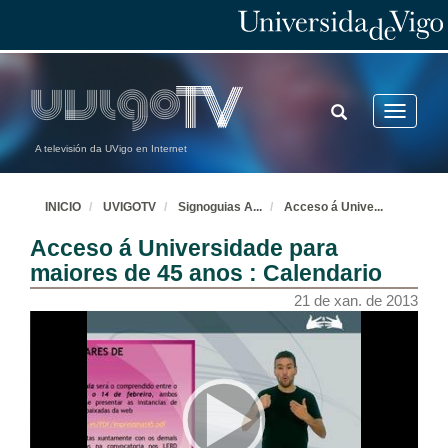
TOGGLE
Toggle
SEARCH
navigatio
A televisión da UVigo en Internet
INICIO
UVIGOTV
Signoguias A
...
Acceso á Unive
...
Acceso á Universidade para
maiores de 45 anos : Calendario
21 de xan. de 2013