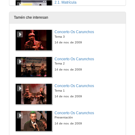
2.1. Matrícula
2.- As PAU (probas de acceso á universidade)
21 de xan. de 2013
Tamén che interesan
2.2. Convocatorias
Concerto Os Carunchos
2.- As PAU (probas de acceso á universidade)
Tema 3
21 de xan. de 2013
14 de nov. de 2009
2.3. Estructura da proba : Condicións xerais
Concerto Os Carunchos
2.- As PAU (probas de acceso á universidade)
Tema 2
21 de xan. de 2013
14 de nov. de 2009
2.3.1. Estructura da proba
Concerto Os Carunchos
2.- As PAU (probas de acceso á universidade)
Tema 1
21 de xan. de 2013
14 de nov. de 2009
2.3.2. Estructura da proba : Fase xeral e específica
Concerto Os Carunchos
2.- As PAU (probas de acceso á universidade)
Presentación
21 de xan. de 2013
14 de nov. de 2009