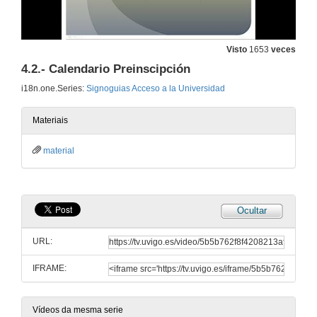
2.8. Estudiantes con necesidades educativas especiais
2.- As PAU (probas de acceso á universidade)
Visto
1653
veces
21 de xan. de 2013
4.2.- Calendario Preinscipción
i18n.one.Series:
Signoguias Acceso a la Universidad
4.1.1. Procedimiento de admisión
4.- Admisión
21 de xan. de 2013
Materiais
material
4.1.2. Requisitos para o acceso
4.- Admisión
21 de xan. de 2013
Ocultar
4.1.3. Oferta de plazas
4.- Admisión
URL:
21 de xan. de 2013
IFRAME:
4.1.4. Orden de prelación
4.- Admisión
21 de xan. de 2013
Vídeos da mesma serie