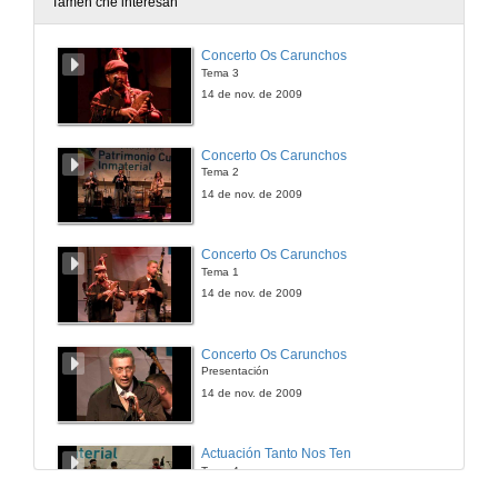
Tamén che interesan
5.3. Formalizar matrícula
Concerto Os Carunchos
5.- Matrícula
Tema 3
21 de xan. de 2013
14 de nov. de 2009
Concerto Os Carunchos
Tema 2
14 de nov. de 2009
Concerto Os Carunchos
Tema 1
14 de nov. de 2009
Concerto Os Carunchos
Presentación
14 de nov. de 2009
Actuación Tanto Nos Ten
Tema 4
14 de nov. de 2009