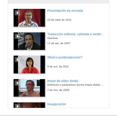
4.1.4. Orden de prelación
Presentación da xornada
4.- Admisión
21 de xan. de 2013
23 de maio de 2011
4.2.- Calendario Preinscipción
Traducción editorial: calidade e xestión de proxectos
Apertura
12 de feb. de 2013
17 de set. de 2007
4.3. Titulacións
What is postmodernism?
4.- Admisión
21 de xan. de 2013
4 de out. de 2011
4.4. LERD
Imaxe de vídeo dixital
4.- Admisión
Definición e parámetros dunha imaxe dixital. Resolución e Aspecto. Profundidade da cor. Compresión. Frame por segundo. Entrelazado. Campos, cadros
21 de xan. de 2013
7 de nov. de 2005
4.5. Outras Universidades
Inauguración
4.- Admisión
21 de xan. de 2013
8 de maio de 2010