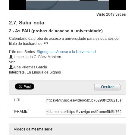
2.3.2. Estructura da proba : Fase xeral e específica
Visto
2049
veces
2.- As PAU (probas de acceso á universidade)
21 de xan. de 2013
2.7. Subir nota
2.- As PAU (probas de acceso á universidade)
2.3.3. Estructura da proba : Notas
Calendario da proba de acceso á universidade para estudantes con
2.- As PAU (probas de acceso á universidade)
título de bacharel ou FP.
21 de xan. de 2013
i18n.one.Series:
Signoguias Acceso a la Universidad
Inmaculada C. Báez Montero
Voz
2.4. Calendario
Alba Puentes García
2.- As PAU (probas de acceso á universidade)
Intérprete, En Lingua de Signos
21 de xan. de 2013
Ocultar
2.5. Método de calificación
2.- As PAU (probas de acceso á universidade)
URL:
21 de xan. de 2013
IFRAME:
2.6. Reclamación segunda corrección
2.- As PAU (probas de acceso á universidade)
21 de xan. de 2013
Vídeos da mesma serie