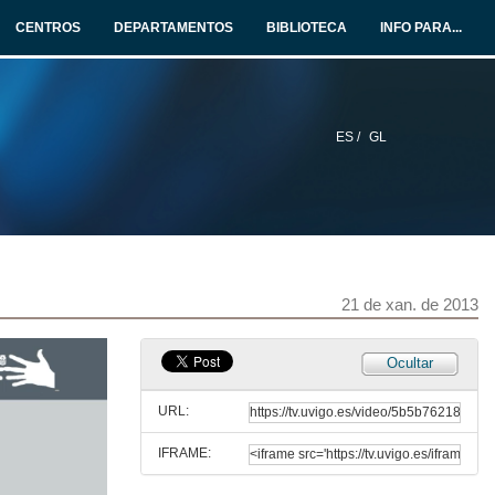
21 de xan. de 2013
CENTROS
DEPARTAMENTOS
BIBLIOTECA
INFO PARA...
Acceso á Universidade para maiores de 25 anos
21 de xan. de 2013
ES /
GL
Acceso á Universidade para maiores de 45 anos : Calendario
Curso 2013 - 2014
21 de xan. de 2013
Acceso á Universidade para maiores de 45 anos
21 de xan. de 2013
21 de xan. de 2013
Acceso á Universidade para maiores de 40 anos
Ocultar
21 de xan. de 2013
URL:
IFRAME:
1. Modalidades de Acceso