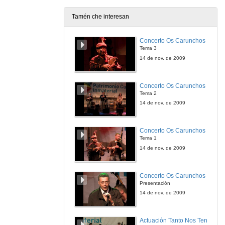
21 de xan. de 2013
Tamén che interesan
2.3.3. Estructura da proba : Notas
2.- As PAU (probas de acceso á universidade)
Concerto Os Carunchos
21 de xan. de 2013
Tema 3
14 de nov. de 2009
2.4. Calendario
2.- As PAU (probas de acceso á universidade)
Concerto Os Carunchos
21 de xan. de 2013
Tema 2
14 de nov. de 2009
2.5. Método de calificación
2.- As PAU (probas de acceso á universidade)
Concerto Os Carunchos
21 de xan. de 2013
Tema 1
14 de nov. de 2009
2.6. Reclamación segunda corrección
2.- As PAU (probas de acceso á universidade)
Concerto Os Carunchos
21 de xan. de 2013
Presentación
14 de nov. de 2009
2.7. Subir nota
2.- As PAU (probas de acceso á universidade)
Actuación Tanto Nos Ten
21 de xan. de 2013