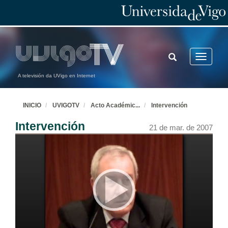
TOGGLE
Toggle
SEARCH
navigatio
A televisión da UVigo en Internet
INICIO
UVIGOTV
Acto Académic
...
Intervención
Intervención
21 de mar. de 2007