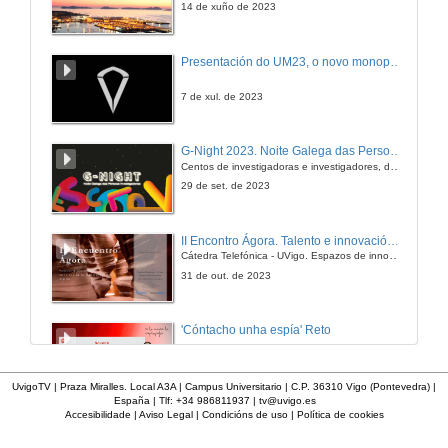
14 de xuño de 2023
Presentación do UM23, o novo monopraza de UVigo Motorsport
7 de xul. de 2023
G-Night 2023. Noite Galega das Persoas Investigadoras. Conciencias creativas
Centos de investigadoras e investigadores, decenas de actividades e sete cidades
29 de set. de 2023
II Encontro Ágora. Talento e innovación na era da transformación dixital
Cátedra Telefónica - UVigo. Espazos de innovación
31 de out. de 2023
'Cóntacho unha espía' Reto
23 de dec. de 2020
UvigoTV | Praza Miralles. Local A3A | Campus Universitario | C.P. 36310 Vigo (Pontevedra) |
España | Tlf: +34 986811937 |
tv@uvigo.es
Accesibilidade
|
Aviso Legal
|
Condicións de uso
|
Política de cookies
'Cóntacho unha espía' Criptografía
Taller manipulativo 1