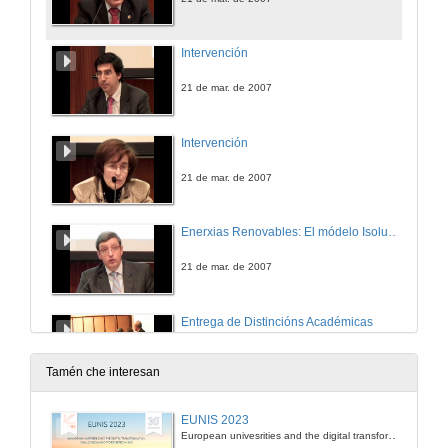
Intervención
21 de mar. de 2007
Intervención
21 de mar. de 2007
Enerxias Renovables: El módelo Isolux Corsán
21 de mar. de 2007
Entrega de Distincións Académicas
Entrega de distincións académicas e entrega de diplomas ós alumnos do último curso de Enxeñaría Industrial no 2007
21 de mar. de 2007
Tamén che interesan
Peche da sesión
EUNIS 2023
European univesrities and the digital transformation: challenges and opportunities ahead
21 de mar. de 2007