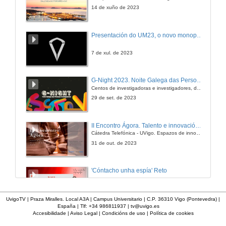
14 de xuño de 2023
Presentación do UM23, o novo monopraza de UVigo Motorsport
7 de xul. de 2023
G-Night 2023. Noite Galega das Persoas Investigadoras. Conciencias creativas
Centos de investigadoras e investigadores, decenas de actividades e sete cidades
29 de set. de 2023
II Encontro Ágora. Talento e innovación na era da transformación dixital
Cátedra Telefónica - UVigo. Espazos de innovación
31 de out. de 2023
'Cóntacho unha espía' Reto
23 de dec. de 2020
UvigoTV | Praza Miralles. Local A3A | Campus Universitario | C.P. 36310 Vigo (Pontevedra) |
España | Tlf: +34 986811937 |
tv@uvigo.es
Accesibilidade
|
Aviso Legal
|
Condicións de uso
|
Política de cookies
'Cóntacho unha espía' Criptografía
Taller manipulativo 1