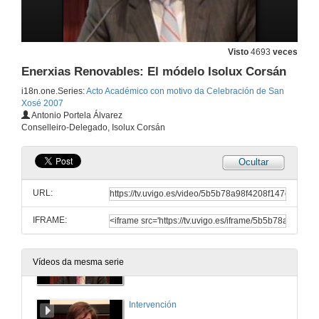
Visto
4693
veces
Enerxias Renovables: El módelo Isolux Corsán
i18n.one.Series:
Acto Académico con motivo da Celebración de San
Xosé 2007
Apertura da sesión
Antonio Portela Álvarez
Conselleiro-Delegado, Isolux Corsán
21 de mar. de 2007
Ocultar
Intervención
URL:
21 de mar. de 2007
IFRAME:
Intervención
Vídeos da mesma serie
21 de mar. de 2007
Intervención