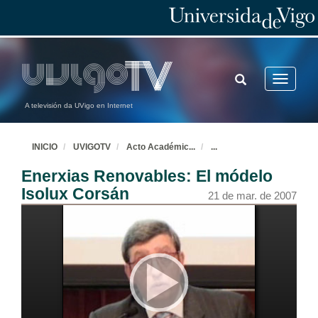
TOGGLE
Toggle
SEARCH
navigatio
A televisión da UVigo en Internet
INICIO
UVIGOTV
Acto Académic
...
...
Enerxias Renovables: El módelo
Isolux Corsán
21 de mar. de 2007