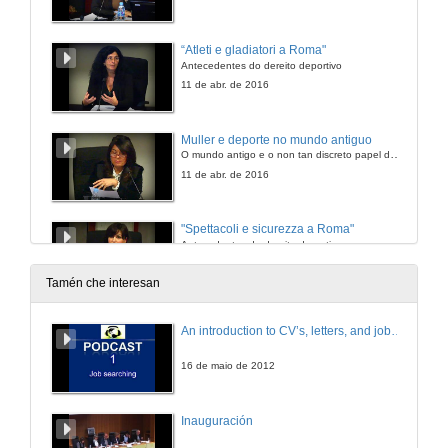
“Atleti e gladiatori a Roma"
Antecedentes do dereito deportivo
11 de abr. de 2016
Muller e deporte no mundo antiguo
O mundo antigo e o non tan discreto papel da muller no deporte
11 de abr. de 2016
"Spettacoli e sicurezza a Roma"
Antecedentes do dereito deportivo
11 de abr. de 2016
Tamén che interesan
Perspectivas e implicacións do dereito deportivo
An introduction to CV’s, letters, and job searching
Mesa redonda
11 de abr. de 2016
16 de maio de 2012
A dopaxe no deporte e a súa repercusión
Inauguración
Conferencia de Miguel Díaz y García Conlledo
11 de abr. de 2016