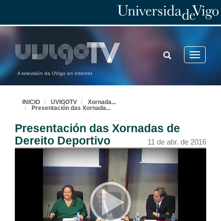
TOGGLE
Toggle
SEARCH
navigatio
A televisión da UVigo en Internet
INICIO
UVIGOTV
Xornada
...
Presentación das Xornada
...
Presentación das Xornadas de
Dereito Deportivo
11 de abr. de 2016