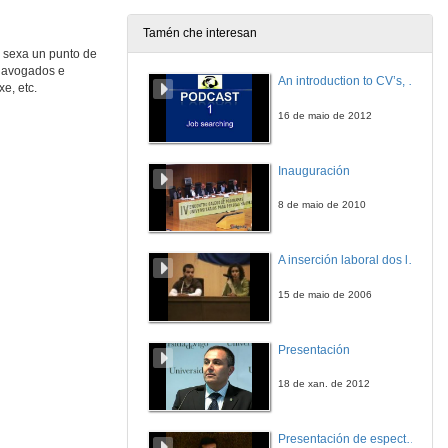
21 de abr. de 2016
Tamén che interesan
e sexa un punto de
Quenda de preguntas. Dopaxe e Saúde
Relatorio de Antonio de Campos Gutiérrez de Calderón
n avogados e
An introduction to CV’s, letters, and job searching
e, etc.
21 de abr. de 2016
16 de maio de 2012
Principio de igualdade e presunción de inocencia no Dereito Deportivo
Mesa redonda
Inauguración
21 de abr. de 2016
8 de maio de 2010
As subvencións no deporte
Relatorio de Luis Míguez Macho
A inserción laboral dos licenciados en Ciencias do Mar: a carreira investigadora
21 de abr. de 2016
15 de maio de 2006
Quenda de preguntas. As subvencións no deporte
Relatorio de Luis Míguez Macho
Presentación
21 de abr. de 2016
18 de xan. de 2012
A regulación do dano no deporte regulado polo Dereito Romano
Relatorio conxunto de María José Bravo Bosch y Franco Musumeci
Presentación de espectro-radiómetros ASD
21 de abr. de 2016