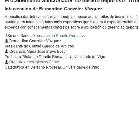
Procedemento Sancionador no dereito deportivo: Trib
Intervención de Bernardino González Vázquez
A temática das intervencións vai dende a dopaxe aos dereitos de imaxe, e da f
partida para futuros módulos máis específicos que axuden á especialización do
expertos con coñecementos concretos sobre a aplicación do dereito ao deporte,
i18n.one.Series:
Xornadas de Dereito Deportivo
Bernardino González Vázquez
Presidente do Comité Galego de Árbitros
Organiza: María José Bravo Bosch
Profesora Titular de Dereito Romano. Universidade de Vigo
Organiza: Inés Iglesias Canle
Catedrática en Derecho Procesal, Universidade de Vigo