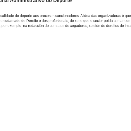
unal Administrativo do Deporte
iscalidade do deporte aos procesos sancionadores. A idea das organizadoras é qu
 estudantado de Dereito e dos profesionais, de xeito que o sector poida contar co
 por exemplo, na redacción de contratos de xogadores, xestión de dereitos de imax