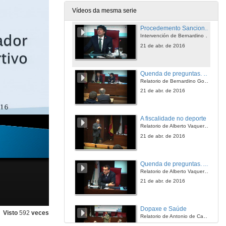
11 de abr. de 2016
Vídeos da mesma serie
Procedemento Sancionador no dereito deportivo: Tribunal Administrativo do Deporte
Intervención de Bernardino González Vázquez
21 de abr. de 2016
Quenda de preguntas. Procedemento Sancionador no dereito deportivo: Tribunal Administrativo do Deporte
Relatorio de Bernardino González Vázquez e Diego Batalla
21 de abr. de 2016
A fiscalidade no deporte
Relatorio de Alberto Vaquero García
21 de abr. de 2016
Quenda de preguntas. A fiscalidade no deporte
Relatorio de Alberto Vaquero García
21 de abr. de 2016
Dopaxe e Saúde
Visto
592
veces
Relatorio de Antonio de Campos Gutiérrez de Calderón