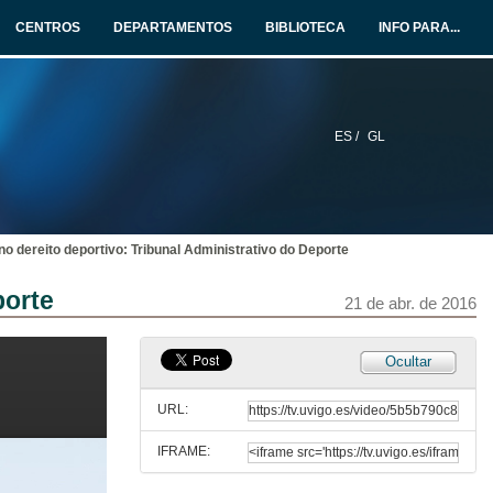
11 de abr. de 2016
CENTROS
DEPARTAMENTOS
BIBLIOTECA
INFO PARA...
Perspectivas e implicacións do dereito deportivo
Mesa redonda
11 de abr. de 2016
ES /
GL
A dopaxe no deporte e a súa repercusión
Conferencia de Miguel Díaz y García Conlledo
11 de abr. de 2016
 dereito deportivo: Tribunal Administrativo do Deporte
Revisión en vía administrativa e xjurisdiccional das sancións deportivas
Intervención do Prof. Dr. D. Rafael Fernández Acevedo
porte
11 de abr. de 2016
21 de abr. de 2016
Os dereitos de explotación de imaxe dos futbolistas profesionais
Ocultar
Intervención de D. Fernando Cabadas
11 de abr. de 2016
URL:
IFRAME:
Responsabilidade persoal e civil dos dirixentes deportivos e federativos
Debate e coloquio