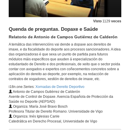
Os dereitos de explotación de imaxe dos futbolistas profesionais
Intervención de D. Fernando Cabadas
11 de abr. de 2016
Visto
1129
veces
Quenda de preguntas. Dopaxe e Saúde
Responsabilidade persoal e civil dos dirixentes deportivos e federativos
Relatorio de Antonio de Campos Gutiérrez de Calderón
Debate e coloquio
A temática das intervencións vai dende a dopaxe aos dereitos de
11 de abr. de 2016
imaxe, e da fiscalidade do deporte aos procesos sancionadores. A idea
das organizadoras é que sexa un punto de partida para futuros
módulos máis específicos que axuden á especialización do
Procedemento Sancionador no dereito deportivo: Tribunal Administrativo do Deporte
estudantado de Dereito e dos profesionais, de xeito que o sector poida
Intervención de Bernardino González Vázquez
contar con avogados e expertos con coñecementos concretos sobre a
21 de abr. de 2016
aplicación do dereito ao deporte, por exemplo, na redacción de
contratos de xogadores, xestión de dereitos de imaxe, etc.
i18n.one.Series:
Xornadas de Dereito Deportivo
Quenda de preguntas. Procedemento Sancionador no dereito deportivo: Tribunal Administrativo do Deporte
Relatorio de Bernardino González Vázquez e Diego Batalla
Antonio de Campos Gutiérrez de Calderón
Axente de Control de Dopaxe. Axencia Española de Protección da
21 de abr. de 2016
Saúde no Deporte (AEPSAD)
Organiza: María José Bravo Bosch
Profesora Titular de Dereito Romano. Universidade de Vigo
A fiscalidade no deporte
Organiza: Inés Iglesias Canle
Relatorio de Alberto Vaquero García
Catedrática en Derecho Procesal, Universidade de Vigo
21 de abr. de 2016