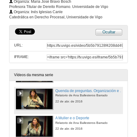
Organiza: María José Bravo Bosch
Profesora Titular de Dereito Romano. Universidade de Vigo
Quenda de preguntas. As subvencións no deporte
Organiza: Inés Iglesias Canle
Relatorio de Luis Míguez Macho
Catedrática en Derecho Procesal, Universidade de Vigo
21 de abr. de 2016
Ocultar
A regulación do dano no deporte regulado polo Dereito Romano
Relatorio conxunto de María José Bravo Bosch y Franco Musumeci
URL:
21 de abr. de 2016
IFRAME:
Organización e competencia das institucións Deportivas Nacionais e Internacionais
Relatorio de Ana Ballesteros Barrado
22 de abr. de 2016
Vídeos da mesma serie
Quenda de preguntas. Organización e competencia das institucións Deportivas Nacionais e Internacionais
Relatorio de Ana Ballesteros Barrado
22 de abr. de 2016
A Muller e o Deporte
Relatorio de Ana Ballesteros Barrado
22 de abr. de 2016