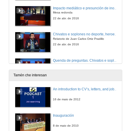
Impacto mediático e presunción de inocencia nas sancións no deporte
Mesa redonda
22 de abr. de 2016
Chivatos e soplones no deporte, heroes ou traidores?
Relatorio de Juan Carlos Ortiz Pradillo
22 de abr. de 2016
Quenda de preguntas. Chivatos e soplones no deporte, heroes ou traidores?
Relatorio de Juan Carlos Ortiz Pradillo
22 de abr. de 2016
Tamén che interesan
O club de fútbol ante o proceso penal
An introduction to CV’s, letters, and job searching
Relatorio de Jordi Gimeno Beviá
22 de abr. de 2016
16 de maio de 2012
Quenda de preguntas. O club de fútbol ante o proceso penal
Inauguración
Relatorio de Jordi Gimeno Beviá
22 de abr. de 2016
8 de maio de 2010