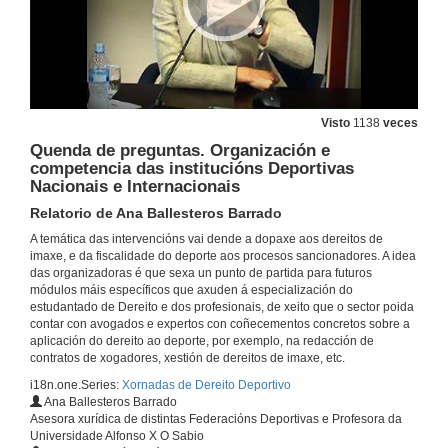
Quenda de preguntas. A fiscalidade no deporte
Relatorio de Alberto Vaquero García
21 de abr. de 2016
Dopaxe e Saúde
Visto
1138
veces
Relatorio de Antonio de Campos Gutiérrez de Calderón
Quenda de preguntas. Organización e
21 de abr. de 2016
competencia das institucións Deportivas
Nacionais e Internacionais
Quenda de preguntas. Dopaxe e Saúde
Relatorio de Ana Ballesteros Barrado
Relatorio de Antonio de Campos Gutiérrez de Calderón
A temática das intervencións vai dende a dopaxe aos dereitos de
21 de abr. de 2016
imaxe, e da fiscalidade do deporte aos procesos sancionadores. A idea
das organizadoras é que sexa un punto de partida para futuros
módulos máis específicos que axuden á especialización do
Principio de igualdade e presunción de inocencia no Dereito Deportivo
estudantado de Dereito e dos profesionais, de xeito que o sector poida
Mesa redonda
contar con avogados e expertos con coñecementos concretos sobre a
21 de abr. de 2016
aplicación do dereito ao deporte, por exemplo, na redacción de
contratos de xogadores, xestión de dereitos de imaxe, etc.
i18n.one.Series:
Xornadas de Dereito Deportivo
As subvencións no deporte
Ana Ballesteros Barrado
Relatorio de Luis Míguez Macho
Asesora xurídica de distintas Federacións Deportivas e Profesora da
21 de abr. de 2016
Universidade Alfonso X O Sabio