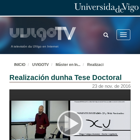
TOGGLE
Toggle
SEARCH
navigatio
A televisión da UVigo en Internet
INICIO
UVIGOTV
Máster en In
...
Realizaci
Realización dunha Tese Doctoral
23 de nov. de 2016