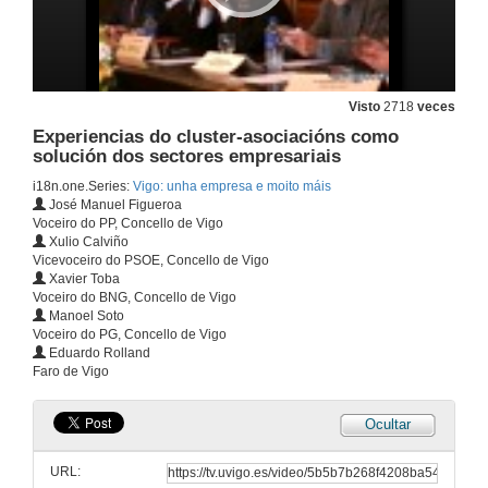
O mercado laboral: ¿Un menú á carta?
21 de mar. de 2006
Visto
2718
veces
Experiencias do cluster-asociacións como
solución dos sectores empresariais
Vigo, Cidade do Mar
i18n.one.Series:
Vigo: unha empresa e moito máis
21 de mar. de 2006
José Manuel Figueroa
Voceiro do PP, Concello de Vigo
Xulio Calviño
A inserción laboral en Vigo e a súa área de influencia
Vicevoceiro do PSOE, Concello de Vigo
Xavier Toba
23 de mar. de 2006
Voceiro do BNG, Concello de Vigo
Manoel Soto
Voceiro do PG, Concello de Vigo
Vigo, cidade exportadora
Eduardo Rolland
Faro de Vigo
23 de mar. de 2006
Ocultar
Experiencias do cluster-asociacións como solución dos sectores empresariais
URL:
23 de mar. de 2006