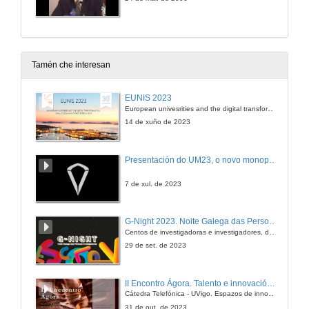
Tamén che interesan
EUNIS 2023
European univesrities and the digital transformation: challenges and opportunities ahead
14 de xuño de 2023
Presentación do UM23, o novo monopraza de UVigo Motorsport
7 de xul. de 2023
G-Night 2023. Noite Galega das Persoas Investigadoras. Conciencias creativas
Centos de investigadoras e investigadores, decenas de actividades e sete cidades
29 de set. de 2023
II Encontro Ágora. Talento e innovación na era da transformación dixital
Cátedra Telefónica - UVigo. Espazos de innovación
31 de out. de 2023